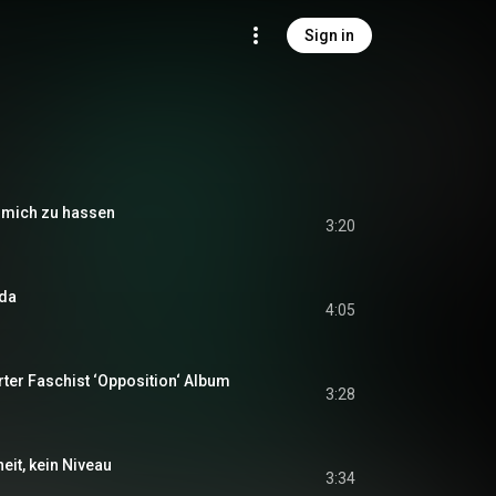
Sign in
e mich zu hassen
3:20
 da
4:05
erter Faschist ‘Opposition‘ Album
3:28
it, kein Niveau
3:34