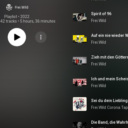
Frei.Wild
Spirit of 96
Playlist
 • 
2022
Frei.Wild
•
42 tracks
•
5 hours, 36 minutes
Auf ein nie wieder
Frei.Wild
Zieh mit den Götter
Frei.Wild
Ich und mein Schei
Frei.Wild
Sei du dein Liebling
Frei.Wild
Corona Tape
Die Band, die Wahrh