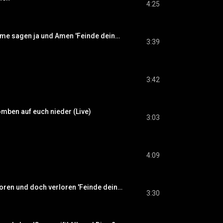
4:25
Frei.Wild - Nur Dumme sagen ja und Amen 'Feinde deiner Feinde' Album | CD1
3:39
3:42
mben auf euch nieder (Live)
3:03
4:09
Frei.Wild - Hier geboren und doch verloren 'Feinde deiner Feinde' Album | CD1
3:30