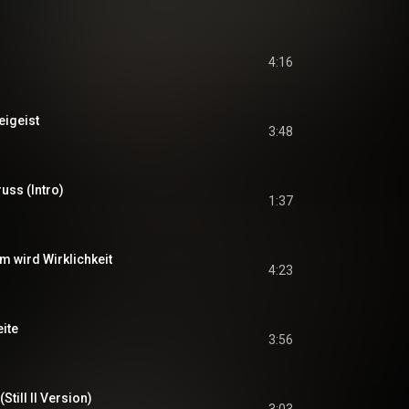
4:16
eigeist
3:48
russ (Intro)
1:37
um wird Wirklichkeit
4:23
eite
3:56
Still II Version)