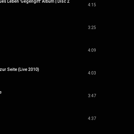
eues Leben 'Gegengift' Album | Disc 2
4:15
3:25
4:09
zur Seite (Live 2010)
4:03
e
3:47
4:37