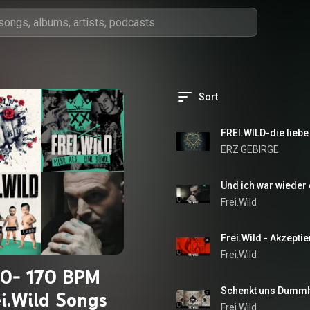
Sort
FREI.WILD-die lieb
ERZ GEBIRGE
Und ich war wieder
Frei.Wild
Frei.Wild - Akzepti
Frei.Wild
60- 170 BPM
Schenkt uns Dummhe
ei.Wild Songs
Frei.Wild