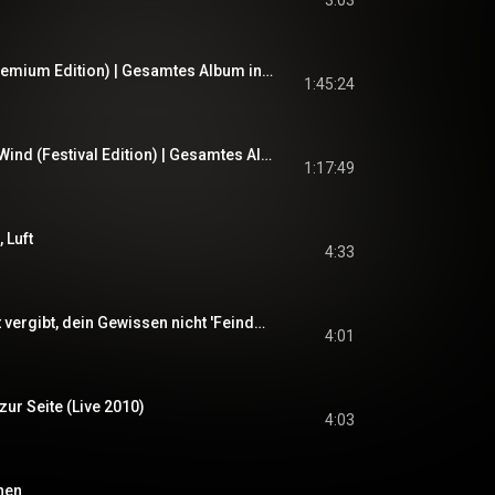
3:03
Frei.Wild - STILL (Premium Edition) | Gesamtes Album inkl. Bonus
1:45:24
Frei.Wild - Hart am Wind (Festival Edition) | Gesamtes Album inkl. Bonus
1:17:49
 Luft
4:33
Frei.Wild - Der Staat vergibt, dein Gewissen nicht 'Feinde deiner Feinde' Album | CD1
4:01
zur Seite (Live 2010)
4:03
hen