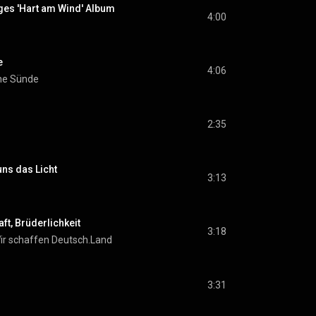
ages 'Hart am Wind' Album
4:00
e
4:06
ine Sünde
2:35
uns das Licht
3:13
ft, Brüderlichkeit
3:18
ir schaffen Deutsch.Land
3:31