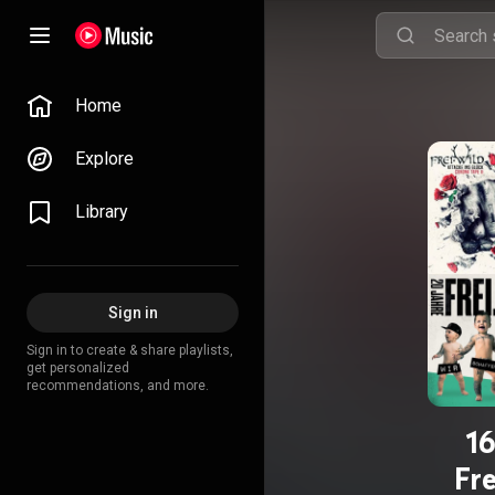
Home
Explore
Library
Sign in
Sign in to create & share playlists,
get personalized
recommendations, and more.
1
Fr