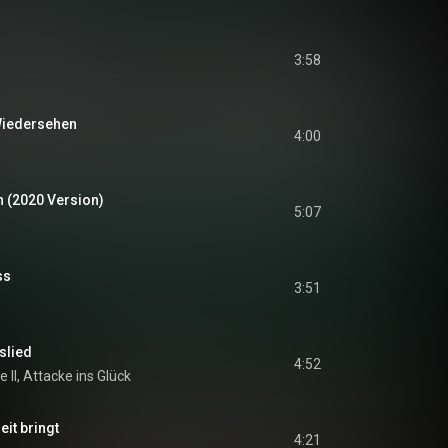
3:58
 Wiedersehen
4:00
n (2020 Version)
5:07
ss
3:51
slied
4:52
 II, Attacke ins Glück
eit bringt
4:21