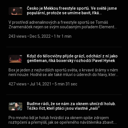
rozhodnutí, jestli půjdu doprava, nebo doleva,“ říká Fabešová v
podcastu Maxim Pavla Vondráčka. V rozhovoru mluví také o
Česko je Mekkou freestyle sportů. Ve světě jsme
tom, kde bere inspiraci pro své dezerty, o trendech v cukrařině
populární, protože se umíme bavit, říká
i o tom, proč kvalitní zákusek nemůže být levný.
Znamenáček
V prostředí adrenalinových a freestyle sportů se Tomáš
Znamenáček nejen se svým současným pořadem Element
pohybuje už čtvrt století a s nadšenci do snowboardingu,
skateboardingu a dalších podobných sportů procestoval svět.
243 views
 • 
Dec 5, 2022
 • 
1 hr 1 min
V nové epizodě podcastu Maxim Pavla Vondráčka
Znamenáček potvrzuje, že Česko je právem považováno za
symbolickou Mekku tohoto druhu svobodomyslných disciplín.
Když do tělocvičny přijde grázl, odchází z ní jako
gentleman, říká boxerský rozhodčí Pavel Hynek
Box je jeden z nejtvrdších sportů světa, o krvavé šrámy v něm
není nouze. Hodně se ale také mluví o úderech do hlavy, které
podle lékařů mohou vést až k „boxerské demenci“. Je tedy
box zdraví nebezpečný sport? „To je strašně velikánský téma.
427 views
 • 
Jul 14, 2021
 • 
5 min 31 sec
Je to o tom, kdo do té tělocvičny přijde. Když ti tam přijde
blbec, jako profesor neodejde. Na druhou stranu, je zajímavý
říkat, že boxuju, ale nám chybí bojovníci, lidi, kteří boxu věnují
všechno. Dřív byl box sport uhlířů, bohužel teď je to spíš sport
Buďme rádi, že se nám za oknem uhnízdí holub.
manažerů. Bylo by skvělý, kdyby tam bylo míň manažerů a víc
Těžko říct, kteří ptáci jsou vlastně „naši“
bojovníků,“ říká Pavel Hynek, mezinárodní boxerský rozhodčí a
předseda Dozorčí rady České boxerské asociace. Ochrana
Pro mnoho lidí je holub hnízdící za oknem spíše zdrojem
zdraví nejenom v profesionálním boxu je podle něj dnes na
roztrpčení a přemýšlí, jak se opeřeného návštěvníka zbavit.
vysoké úrovni. Jaká zranění jsou v boxu největší problém?
Ornitolog Zdeněk Vermouzek má ale z takové události radost