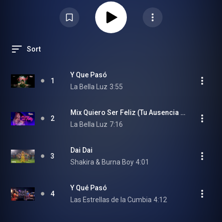
Sort
Y Que Pasó
1
La Bella Luz
3:55
Mix Quiero Ser Feliz (Tu Ausencia / Quiero Ser Feliz)
2
La Bella Luz
7:16
Dai Dai
3
Shakira & Burna Boy
4:01
Y Qué Pasó
4
Las Estrellas de la Cumbia
4:12