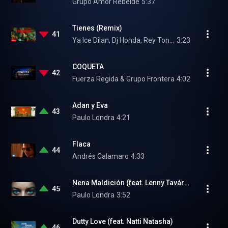
Grupo Amor Rebelde
5:37
Tienes (Remix)
41
Ya Ice Dilan, Dj Honda, Rey Tony, Helabusador, and JipMusic Global
3:23
COQUETA
42
Fuerza Regida & Grupo Frontera
4:02
Adan y Eva
43
Paulo Londra
4:21
Flaca
44
Andrés Calamaro
4:33
Nena Maldición (feat. Lenny Tavárez)
45
Paulo Londra
3:52
Dutty Love (feat. Natti Natasha)
46