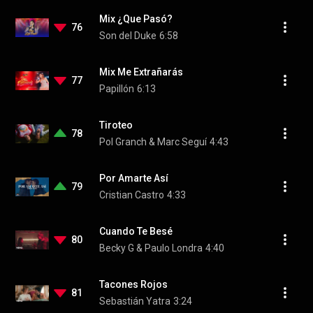
Mix ¿Que Pasó?
76
Son del Duke
6:58
Mix Me Extrañarás
77
Papillón
6:13
Tiroteo
78
Pol Granch & Marc Seguí
4:43
Por Amarte Así
79
Cristian Castro
4:33
Cuando Te Besé
80
Becky G & Paulo Londra
4:40
Tacones Rojos
81
Sebastián Yatra
3:24