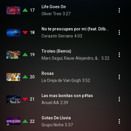
Life Goes On
17
Oliver Tree
3:27
No te preocupes por mí (feat. Dilbert Aguilar y su Orquesta La Tribu)
18
Corazón Serrano
4:03
Tiroteo (Remix)
19
Marc Seguí, Rauw Alejandro, & Pol Granch
5:22
Rosas
20
La Oreja de Van Gogh
3:52
Las mas bonitas son p#tas
21
Anuel AA
2:39
Gotas De Lluvia
22
Grupo Niche
5:37