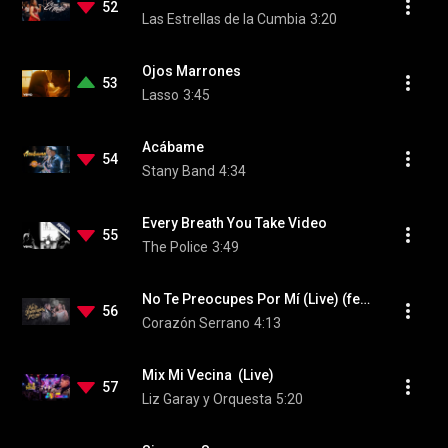
52
Las Estrellas de la Cumbia
3:20
Ojos Marrones
53
Lasso
3:45
Acábame
54
Stany Band
4:34
Every Breath You Take Video
55
The Police
3:49
No Te Preocupes Por Mí (Live) (feat. Dilbert Aguilar y su Orquesta La Tribu)
56
Corazón Serrano
4:13
Mix Mi Vecina  (Live)
57
Liz Garay y Orquesta
5:20