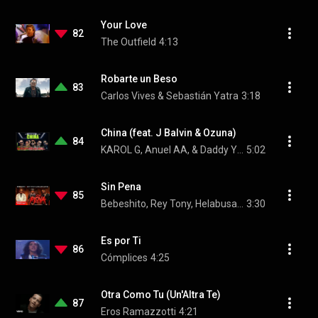
Your Love
82
The Outfield
4:13
Robarte un Beso
83
Carlos Vives & Sebastián Yatra
3:18
China (feat. J Balvin & Ozuna)
84
KAROL G, Anuel AA, & Daddy Yankee
5:02
Sin Pena
85
Bebeshito, Rey Tony, Helabusador, and dj honda
3:30
Es por Ti
86
Cómplices
4:25
Otra Como Tu (Un'Altra Te)
87
Eros Ramazzotti
4:21