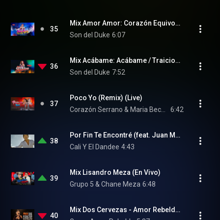
Mix Amor Amor: Corazón Equivocado / Dios Mío, Porque - En Vivo
35
Son del Duke
6:07
Mix Acábame: Acábame / Traicionero (En Vivo)
36
Son del Duke
7:52
Poco Yo (Remix) (Live)
37
Corazón Serrano & Maria Becerra
6:42
Por Fin Te Encontré (feat. Juan Magán & Sebastián Yatra)
38
Cali Y El Dandee
4:43
Mix Lisandro Meza (En Vivo)
39
Grupo 5 & Chane Meza
6:48
Mix Dos Cervezas - Amor Rebelde en VIVO
40