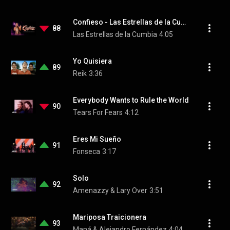
Confieso - Las Estrellas de la Cumbia
88
Las Estrellas de la Cumbia
4:05
Yo Quisiera
89
Reik
3:36
Everybody Wants to Rule the World
90
Tears For Fears
4:12
Eres Mi Sueño
91
Fonseca
3:17
Solo
92
Amenazzy & Lary Over
3:51
Mariposa Traicionera
93
Maná & Alejandro Fernández
4:04