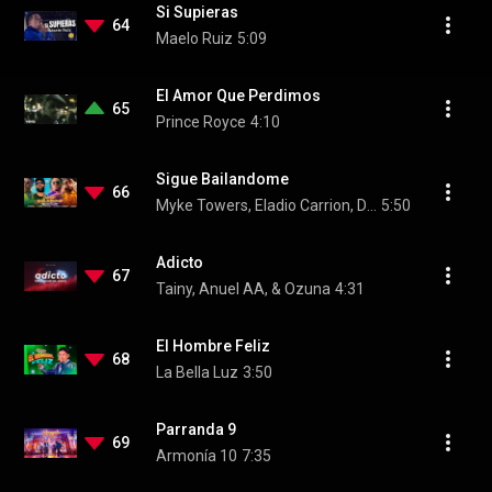
Si Supieras
64
Maelo Ruiz
5:09
El Amor Que Perdimos
65
Prince Royce
4:10
Sigue Bailandome
66
Myke Towers, Eladio Carrion, Darkiel, Brray, and Yannc
5:50
Adicto
67
Tainy, Anuel AA, & Ozuna
4:31
El Hombre Feliz
68
La Bella Luz
3:50
Parranda 9
69
Armonía 10
7:35