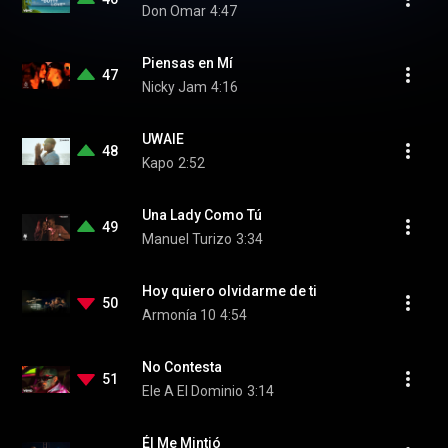
Don Omar
4:47
Piensas en Mí
47
Nicky Jam
4:16
UWAIE
48
Kapo
2:52
Una Lady Como Tú
49
Manuel Turizo
3:34
Hoy quiero olvidarme de ti
50
Armonía 10
4:54
No Contesta
51
Ele A El Dominio
3:14
Él Me Mintió