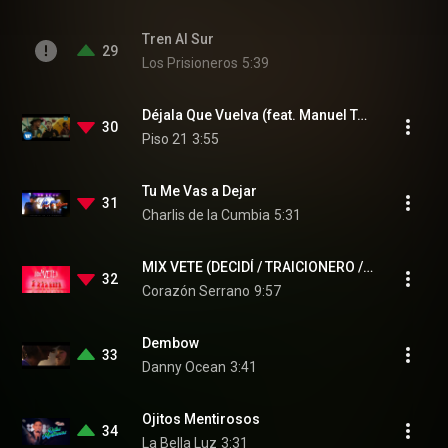
Tren Al Sur
29
Los Prisioneros
5:39
Déjala Que Vuelva (feat. Manuel Turizo)
30
Piso 21
3:55
Tu Me Vas a Dejar
31
Charlis de la Cumbia
5:31
MIX VETE (DECIDÍ / TRAICIONERO / VETE)
32
Corazón Serrano
9:57
Dembow
33
Danny Ocean
3:41
Ojitos Mentirosos
34
La Bella Luz
3:31