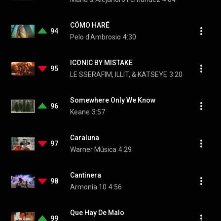
CÓMO HARÉ
94
Pelo d'Ambrosio
4:30
ICONIC BY MISTAKE
95
LE SSERAFIM, ILLIT, & KATSEYE
3:20
Somewhere Only We Know
96
Keane
3:57
Caraluna
97
Warner Música
4:29
Cantinera
98
Armonía 10
4:56
Que Hay De Malo
99