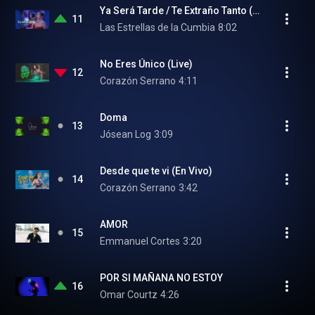
Ya Será Tarde / Te Extraño Tanto (Live)
11
Las Estrellas de la Cumbia
8:02
No Eres Único (Live)
12
Corazón Serrano
4:11
Doma
13
Jósean Log
3:09
Desde que te vi (En Vivo)
14
Corazón Serrano
3:42
AMOR
15
Emmanuel Cortes
3:20
POR SI MAÑANA NO ESTOY
16
Omar Courtz
4:26