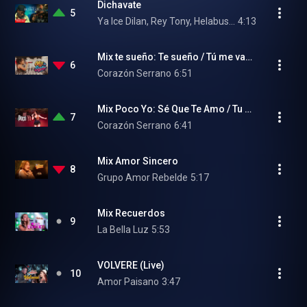
Dichavate
5
Ya Ice Dilan, Rey Tony, Helabusador, JipMusic Global, and dj honda
4:13
Mix te sueño: Te sueño / Tú me vas a dejar
6
Corazón Serrano
6:51
Mix Poco Yo: Sé Que Te Amo / Tu Traición / Otra Ocupa Mi Lugar / Te He Prometido (En Vivo)
7
Corazón Serrano
6:41
Mix Amor Sincero
8
Grupo Amor Rebelde
5:17
Mix Recuerdos
9
La Bella Luz
5:53
VOLVERE (Live)
10
Amor Paisano
3:47