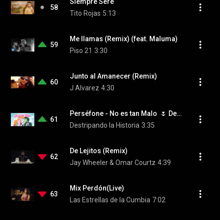
Siempre Sere
58
Tito Rojas
5:13
Me llamas (Remix) (feat. Maluma)
59
Piso 21
3:30
Junto al Amanecer (Remix)
60
J Alvarez
4:30
Perséfone - No es tan Malo  🌷 Destripando la Historia
61
Destripando la Historia
3:35
De Lejitos (Remix)
62
Jay Wheeler & Omar Courtz
4:39
Mix Perdón(Live)
63
Las Estrellas de la Cumbia
7:02