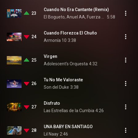
Cuando No Era Cantante (Remix)
23
El Bogueto, Anuel AA, Fuerza Regida, and Yung Beef
5:58
Cuando Florezca El Chuño
24
Armonía 10
3:38
Virgen
25
Adolescent's Orquesta
4:32
Tu No Me Valoraste
26
Son del Duke
3:38
Disfruto
27
Las Estrellas de la Cumbia
4:26
UNA BABY EN SANTIAGO
28
Lil Naay
2:46