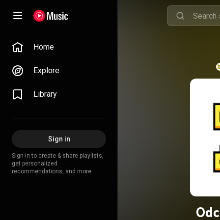
Home
Explore
Library
Sign in
Sign in to create & share playlists,
get personalized
recommendations, and more.
Odc