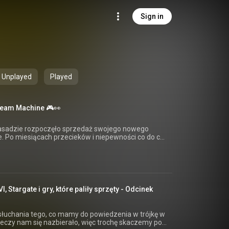
Sign in
Unplayed
Played
eam Machine 🎮👀
zasadzie rozpoczęło sprzedaż swojego nowego
e. Po miesiącach przecieków i niepewności co do cen
RAM, nowy Steam Machine trafił do sklepu i krótko
 W krótkiej rozmowie dorzuciliśmy coś od siebie, bo
tego pominąć. Czym jest ten cały Steam Machine,
ego premierę wysoka cena i ostatecznie, czy bardziej
nsole do telewizora? A jako bonus jest też co nieco
#steammachine #steam #valve
 Stargate i gry, które paliły sprzęty - Odcinek
.pl Facebook:
dwoch Twitter:
kTok:
słuchania tego, co mamy do powiedzenia w trójkę w
ostaw na kawę:
zeczy nam się nazbierało, więc trochę skaczemy po
woch Grosza daj podcastowi na Patronite: