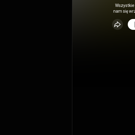
Wszystkie 
nam się wr
jest wr