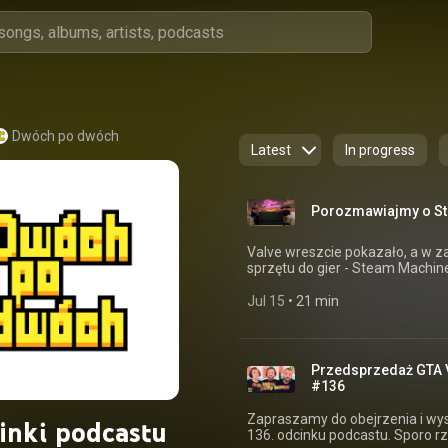
Dwóch po dwóch 
Latest
In progress
Porozmawiajmy o St
Valve wreszcie pokazało, a w 
sprzętu do gier - Steam Machin
związanych z kryzysem pamięci 
mówiąc, w sieci się zagotowało.
Jul 15
 • 
21 min
stwierdziliśmy, że nie możemy 
jak ma działać, jak wpłynie na j
traktować go jako peceta czy ko
o Steam Controller, którego już mamy i używamy. 
Przedsprzedaż GTA VI,
#gry #steammachine2026 #steamos Wbijaj na stronę: https://2po2
#136
https://www.facebook.com/dwochpo
https://twitter.com/dwochpodwoch Ti
Zapraszamy do obejrzenia i wy
inki podcastu
https://www.tiktok.com/@dwochpodwoch P
136. odcinku podcastu. Sporo r
https://buycoffee.to/dwochpod