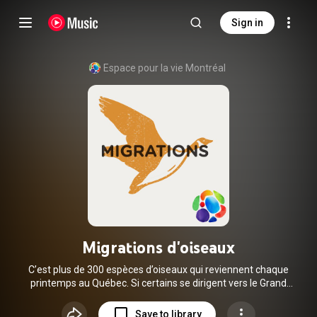
Sign in
Espace pour la vie Montréal
Migrations d'oiseaux
C’est plus de 300 espèces d’oiseaux qui reviennent chaque
printemps au Québec. Si certains se dirigent vers le Grand
Nord, d’autres s’établissent dans les régions plus au sud de
la province, ainsi que dans nos villes. Mais qu’est-ce qui
Save to library