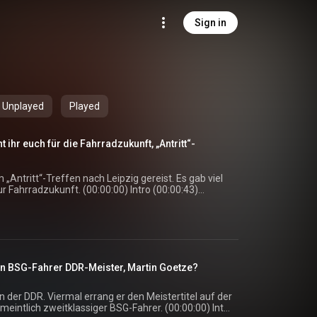
Sign in
Unplayed
Played
ihr euch für die Fahrradzukunft, „Antritt“-
 „Antritt“-Treffen nach Leipzig gereist. Es gab viel
 (00:00:00) Intro (00:00:43)
dio (00:41:51)
s://detektor.fm/gesellschaft/antritt-martin-goetze-
ein BSG-Fahrer DDR-Meister, Martin Goetze?
esellschaft/antritt-rueckblick-auf-das-erste-antritt-
ft/antritt-hanka-kupfernagel-ueber-querfeldein-
n der DDR. Viermal errang er den Meistertitel auf der
ify:
h zweitklassiger BSG-Fahrer. (00:00:00) Intro
ylist/0rFFrMDgoZX2PdHMwvaEmG?