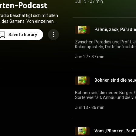
Jul 15
 • 
27 min
rten-Podcast
adio beschäftigt sich mit allen
 des Gartens. Von einzelnen
 über berühmte internationale
Palme, zack, Paradie
hin zur Faszination Kleingarten
Save to library
ier alle Pflanzenfreunde ihr
Zwischen Paradies und Profit: 
. Jeden Sonntag läuft das
Kokosaposteln, Dattelbefruchte
o ab 16 Uhr im Wortstream von
Palmölgeschacher.https://dete
detektor.fm.
Jun 27
 • 
37 min
Bohnen sind die neuen Burger: 
Sortenvielfalt, Anbau und die v
Jun 13
 • 
36 min
Vom „Pflanzen-Paul“