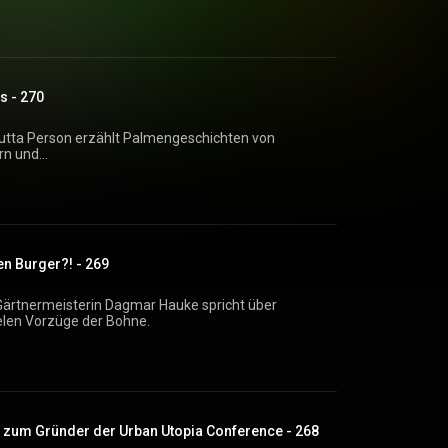
s - 270
Jutta Person erzählt Palmengeschichten von
rn und
ktor.fm/werbepartner/gartenradio
Bohnen sind die neuen Burger?! - 269
Gärtnermeisterin Dagmar Hauke spricht über
ielen Vorzüge der Bohne.
 zum Gründer der Urban Utopia Conference - 268