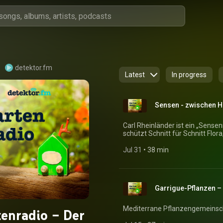
detektor.fm
Latest
In progress
Sensen - zwischen H
Carl Rheinländer ist ein „Sense
schützt Schnitt für Schnitt Flor
Jul 31
 • 
38 min
Garrigue-Pflanzen –
Mediterrane Pflanzengemeinsch
tenradio – Der