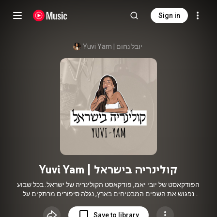
Sign in
Yuvi Yam | יובל נחום
Yuvi Yam | קולינריה בישראל
הפודקאסט של יובי יאמ, פודקאסט הקולינריה של ישראל. בכל שבוע
נפגוש את השפים המבטיחים בארץ, נגלה סיפורים מרתקים על
עולם הקולינריה ובעיקר נדבר על המון יאמ. ׁׁׁ(תוכלו למצוא את
הפרקים שאינם מופיעים כאן בשאר פלטפורמות האזנה)
Save to library