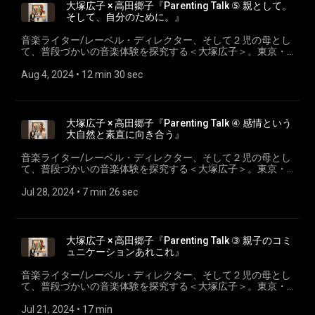
ONE POT WONDER＞ 代表。https://onepotwonder.jp/
大塚広子 × 高田郷子『Parenting Talk ⑤ 親として。
そして、自分のために。』
音楽ライター/レーベル・ディレクター、そして２児の母とし
て、普段づかいの音楽体験を探究する＜大塚広子＞。東京・
日本橋のコンセプトビルTHE A.I.R BUILDINGを運営しコミニテ
ィづくりを志し、同じく2人の10代の母でもある＜高田郷子＞
Aug 4, 2024
 • 
12 min 30 sec
との”Parenting Talk”シリーズ。 『Parenting Talk ⑤親とし
て。そして、自分のために。』 大塚広子 @djotsuka 千葉出
身。選曲家・音楽ライター。新聞や音楽専門誌、ライナーノ
ーツなどに執筆。自身のレーベル、「Key of Life+」を主催
大塚広子 × 高田郷子『Parenting Talk ④ 感情という
し、作品監修やプロデュース活動を行う。音楽史における女
大自然と素直に向き合う』
性をテーマにした研究執筆活動も行なっている。二児の母。
高田郷子 @ohaichi 1980年福岡県生まれ。大学卒業後、2年間
音楽ライター/レーベル・ディレクター、そして２児の母とし
のイタリア滞在を経て、リノベーション物件を中心に扱う不
て、普段づかいの音楽体験を探究する＜大塚広子＞。東京・
動産企業に勤務。2017年より不動産事業などを手がける
日本橋のコンセプトビルTHE A.I.R BUILDINGを運営しコミニテ
Traverinv Elephant ㈱にCOOとして、日本橋のコンセプトビル
ィづくりを志し、同じく2人の10代の母でもある＜高田郷子＞
Jul 28, 2024
 • 
7 min 26 sec
ディングTHE A.I.R BUILDING を運営
との”Parenting Talk”シリーズ。 『Parenting Talk ④ 感情とい
う大自然と素直に向き合う』 大塚広子 @djotsuka 千葉出
身。選曲家・音楽ライター。新聞や音楽専門誌、ライナーノ
ーツなどに執筆。自身のレーベル、「Key of Life+」を主催
大塚広子 × 高田郷子『Parenting Talk ③ 親子のコミ
し、作品監修やプロデュース活動を行う。音楽史における女
ュニケーションあれこれ』
性をテーマにした研究執筆活動も行なっている。二児の母。
高田郷子 @ohaichi 1980年福岡県生まれ。大学卒業後、2年間
音楽ライター/レーベル・ディレクター、そして２児の母とし
のイタリア滞在を経て、リノベーション物件を中心に扱う不
て、普段づかいの音楽体験を探究する＜大塚広子＞。東京・
動産企業に勤務。2017年より不動産事業などを手がける
日本橋のコンセプトビルTHE A.I.R BUILDINGを運営しコミニテ
Traverinv Elephant ㈱にCOOとして、日本橋のコンセプトビル
ィづくりを志し、同じく2人の10代の母でもある＜高田郷子＞
Jul 21, 2024
 • 
17 min