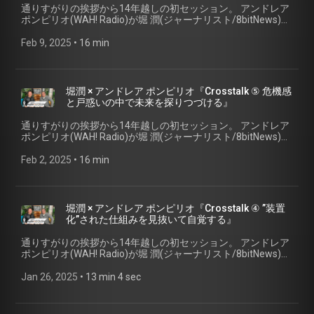
立。 トークにまつわる関連リンク: ＜8bitNews＞
通りすがりの挨拶から14年越しの初セッション。 アンドレア
ー・マガジン「Riddim」を発行。（1983年から37年間発行。
8bitnews.org
ポンピリオ(WAH! Radio)が堀 潤(ジャーナリスト/8bitNews)を
現在休刊中。）さらに2006年レゲエの源流を探るドキュメン
迎え、 PUBLICをキーワードに”伝えること”について考える。
タリー映画「Ruffn’ Tuff」を監督。これまで著作・監修・企
『Crosstalk ⑥ この国のリアルとこれからの振る舞い』 ゲス
Feb 9, 2025
 • 
16 min
画した主な出版本は、「レゲエ・ディスク・ガイド」(音楽之
ト: 堀 潤 (ジャーナリスト・市民メディア8bitNews代表） NPO
友社)、「Ruffn’ Tuff」「The Rocksteady Book」「SL1200の
法人8bitNews代表理事／株式会社GARDEN代表。2001年NHK
肖像」(いずれもリットー・ミュージック)など。 🎙️石井志津男
入局。「ニュースウォッチ９」リポーター、「Bizスポ」キャ
＞ https://www.instagram.com/shizuo_ishii_ec/ ▶️OVERHEAT
スター。2012年、米カリフォルニア大学ロサンゼルス校で客
MUSIC＞ https://overheat.com/ 🎙️八幡浩司＞
堀潤 × アンドレア ポンピリオ『Crosstalk ⑤ 危機感
員研究員。2013年、NHKを退局しNPO法人「8bitNews」代表
https://www.instagram.com/koji24x7yawata/ ▶️24×7 Records
と戸惑いの中で未来を探りつづける』
に。2021年、株式会社「わたしをことばにする研究所」設
＞ https://247reggae.com/
立。 トークにまつわる関連リンク: ＜8bitNews＞
通りすがりの挨拶から14年越しの初セッション。 アンドレア
8bitnews.org
ポンピリオ(WAH! Radio)が堀 潤(ジャーナリスト/8bitNews)を
迎え、 PUBLICをキーワードに”伝えること”について考える。
『Crosstalk ⑤ 危機感と戸惑いの中で未来を探りつづける』
Feb 2, 2025
 • 
16 min
ゲスト: 堀 潤 (ジャーナリスト・市民メディア8bitNews代表）
NPO法人8bitNews代表理事／株式会社GARDEN代表。2001年
NHK入局。「ニュースウォッチ９」リポーター、「Bizスポ」
キャスター。2012年、米カリフォルニア大学ロサンゼルス校
堀潤 × アンドレア ポンピリオ『Crosstalk ④ ”装置
で客員研究員。2013年、NHKを退局しNPO法人「8bitNews」
化”された仕組みを見抜いて自覚する』
代表に。2021年、株式会社「わたしをことばにする研究所」
設立。 トークにまつわる関連リンク: ＜8bitNews＞
通りすがりの挨拶から14年越しの初セッション。 アンドレア
8bitnews.org
ポンピリオ(WAH! Radio)が堀 潤(ジャーナリスト/8bitNews)を
迎え、 PUBLICをキーワードに”伝えること”について考える。
『Crosstalk ④ ”装置化”された仕組みを見抜いて自覚する』 ゲ
Jan 26, 2025
 • 
13 min 4 sec
スト: 堀 潤 (ジャーナリスト・市民メディア8bitNews代表）
NPO法人8bitNews代表理事／株式会社GARDEN代表。2001年
NHK入局。「ニュースウォッチ９」リポーター、「Bizスポ」