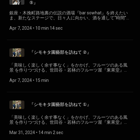
⑤』
銀座・木挽町路地裏の伝説の酒場『bar sowhat』を終えたい
ま、新たなステージで、日々人に向かい、酒を通して“時間”を
提供しつづける酒番＜栗岩稔＞による 『酒場でラジオ』
#22 今シリーズのテーマは「世代間トーク」。同じWAH!
Apr 7, 2024
 • 
10 min 14 sec
Radioポッドキャスター＜附田シェニー/
www.instagram.com/sheny_oooo/ ＞とのエピソード。 協力
Bar SOSU /www.instagram.com/barsosu_tokyo/
『シモキタ園藝部を訪ねて ②』
「美味しく楽しく余す事なく」をかかげ、フルーツのある風
景 を作りつづける、世田谷・若林のフルーツ屋『東果堂』代
表、”ハカセ”こと＜岩槻正康＞がフルーツのある暮らしの可能
性を探求。#20『シモキタ園藝部を訪ねて②』 斉藤吉司さん
Apr 7, 2024
 • 
15 min
（コンポスト事業担当） 金子結花さん（ちゃやの運営／のは
らの植栽管理） シモキタ園藝部 shimokita-engei.jp
『シモキタ園藝部を訪ねて ①』
「美味しく楽しく余す事なく」をかかげ、フルーツのある風
景 を作りつづける、世田谷・若林のフルーツ屋『東果堂』代
表、”ハカセ”こと＜岩槻正康＞がフルーツのある暮らしの可能
性を探求。#19『シモキタ園藝部を訪ねて①』 斉藤吉司さん
Mar 31, 2024
 • 
14 min 2 sec
（コンポスト事業担当） 金子結花さん（ちゃやの運営／のは