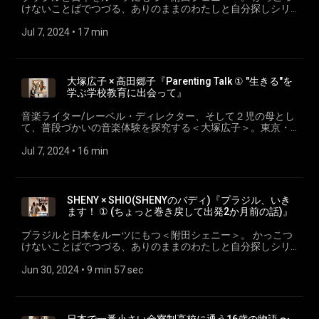
生まれ。大学卒業後、2年間のイタリア滞在を経て、リノベー
けないことばでつづる、ありのままのわたしと自分探しシリ
ション物件を中心に扱う不動産企業に勤務。2017年より不動
ーズ。 ep.20『プラジル、いきます！②(ちょっと巻き戻して
産事業などを手がけるTraverinv Elephant ㈱にCOOとして、日
出発２か月前の話）』 SHENY × SHIO(ブラジルに同行する
Jul 7, 2024
 • 
17 min
本橋のコンセプトビルディングTHE A.I.R BUILDING を運営
SHENYのバディ)
大塚広子 × 高田郷子『Parenting Talk ① "生きる"を
学ぶ学校教育に出会って』
音楽ライター/レーベル・ディレクター、そして２児の母とし
て、普段づかいの音楽体験を探究する＜大塚広子＞。東京・
日本橋のコンセプトビルTHE A.I.R BUILDINGを運営しコミニテ
ィづくりを志し、同じく2人の10代の母でもある＜高田郷子＞
Jul 7, 2024
 • 
16 min
との”Parenting Talk”シリーズ。 大塚広子 × 高田郷子
『Parenting Talk ① "生きる"を学ぶ学校教育に出会って』 大
塚広子 @djotsuka 千葉出身。選曲家・音楽ライター。新聞
や音楽専門誌、ライナーノーツなどに執筆。自身のレーベ
SHENY × SHIO(SHENYのバディ)『プラジル、いき
ル、「Key of Life+」を主催し、作品監修やプロデュース活動
ます！ ① (ちょっと巻き戻して出発2か月前の話)』
を行う。音楽史における女性をテーマにした研究執筆活動も
行なっている。二児の母。 高田郷子 @ohaichi 1980年福岡県
ブラジルと日本をルーツにもつ＜附田シェニー＞。 かっこつ
生まれ。大学卒業後、2年間のイタリア滞在を経て、リノベー
けないことばでつづる、ありのままのわたしと自分探しシリ
ション物件を中心に扱う不動産企業に勤務。2017年より不動
ーズ。 ep.19『プラジル、いきます！①(ちょっと巻き戻して
産事業などを手がけるTraverinv Elephant ㈱にCOOとして、日
出発２か月前の話）』 SHENY × SHIO(ブラジルに同行する
Jun 30, 2024
 • 
9 min 57 sec
本橋のコンセプトビルディングTHE A.I.R BUILDING を運営
SHENYのバディ)