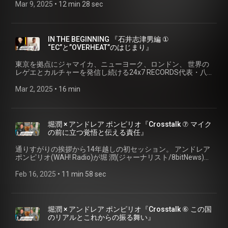
ちに、Augustus Pablo、“Gladdy” Anderson、Bunny Wailer、
「はじまりのストーリー」、IN THE BEGINNING。 『石井志津
Mar 9, 2025
 • 
12 min 28 sec
画した主な出版本は、「レゲエ・ディスク・ガイド」(音楽之
Frankie Paul、Sanchez,などの多数のレゲエを中心に、国内で
男編 ② 只々、何かを創りたい思いに駆られて 』 1stシリーズ
友社)、「Ruffn’ Tuff」「The Rocksteady Book」「SL1200の
はアーティスMute Beatなど多数の音源をリリース。さらに、
は、1980年代から、 レーベル、アーティストマネジメント、
肖像」(いずれもリットー・ミュージック)など。 🎥映画
ジャマイカでのレーベル運営、ジャマイカ人アーティスト
イベント企画、 映画、そしてカルチャー誌「Riddim」を通し
『ROCKERS』＞https://youtu.be/BnZ-EyU7_T8?
（スリラーU）のマネージメント、アーティストのコンサート
て、 ジャマイカ音楽とストリートカルチャーを伝えつづけ
si=hqq7fDQq8YqWFhOt 🎙️石井志津男＞
IN THE BEGINNING 『石井志津男編 ①
も多数開催。90年代末からは、日本人アーティスト
る、 ＜OVERHEAT MUSIC・石井 "EC" 志津男＞の「はじま
www.instagram.com/shizuo_ishii_ec/ ▶️OVERHEAT MUSIC＞
“EC”と”OVERHEAT”のはじまり』
（Moomin、Pushim,H-MANなど）もプロデュースし、マネー
り」を探る。 🎙️ゲスト: 石井 ”EC” 志津男（OVERHEAT
overheat.com/ 🎙️八幡浩司＞
ジメントも行う。また、ストリート・音楽・アートを中心に
MUSIC） 1980年にジャマイカを舞台にした映画Rockersを配
www.instagram.com/koji24x7yawata/ ▶️24×7 Records＞
東京を拠点にジャマイカ、ニューヨーク、ロンドン、 世界の
したフリー・マガジン「Riddim」を発行。（1983年から37年
給。1983年にインディーズOVERHEATレコードを設立し、ペ
247reggae.com/
レゲエとカルチャーを発信し続ける24x7 RECORDS代表・八
間発行。現在休刊中。）さらに2006年レゲエの源流を探るド
インティング・アーティストGary PanterのLPをリリース。の
幡浩司が、 様々なシーンのキーパーソンにせまる それぞれの
キュメンタリー映画「Ruffn’ Tuff」を監督。これまで著作・
ちに、Augustus Pablo、“Gladdy” Anderson、Bunny Wailer、
「はじまりのストーリー」、IN THE BEGINNING。 『石井志津
Mar 2, 2025
 • 
16 min
監修・企画した主な出版本は、「レゲエ・ディスク・ガイ
Frankie Paul、Sanchez,などの多数のレゲエを中心に、国内で
男編 ① “EC”と”OVERHEAT”のはじまり』 1stシリーズは、
ド」(音楽之友社)、「Ruffn’ Tuff」「The Rocksteady Book」
はアーティスMute Beatなど多数の音源をリリース。さらに、
1980年代から、 レーベル、アーティストマネジメント、イベ
「SL1200の肖像」(いずれもリットー・ミュージック)など。
ジャマイカでのレーベル運営、ジャマイカ人アーティスト
ント企画、 映画、そしてカルチャー誌「Riddim」を通して、
🎙️石井志津男＞ www.instagram.com/shizuo_ishii_ec/
（スリラーU）のマネージメント、アーティストのコンサート
ジャマイカ音楽とストリートカルチャーを伝えつづける、 ＜
▶️OVERHEAT MUSIC＞ overheat.com/ 🎙️八幡浩司＞
堀潤 × アンドレア ポンピリオ『Crosstalk ⑦ マイク
も多数開催。90年代末からは、日本人アーティスト
OVERHEAT MUSIC・石井 "EC" 志津男＞の「はじまり」を探
www.instagram.com/koji24x7yawata/ ▶️24×7 Records＞
の前に立つ覚悟と伝える責任』
（Moomin、Pushim,H-MANなど）もプロデュースし、マネー
る。 🎙️ゲスト: 石井 ”EC” 志津男（OVERHEAT MUSIC） 1980
247reggae.com/
ジメントも行う。また、ストリート・音楽・アートを中心に
年にジャマイカを舞台にした映画Rockersを配給。1983年に
通りすがりの挨拶から14年越しの初セッション。 アンドレア
したフリー・マガジン「Riddim」を発行。（1983年から37年
インディーズOVERHEATレコードを設立し、ペインティン
ポンピリオ(WAH! Radio)が堀 潤(ジャーナリスト/8bitNews)を
間発行。現在休刊中。）さらに2006年レゲエの源流を探るド
グ・アーティストGary PanterのLPをリリース。のちに、
迎え、PUBLICをキーワードに”伝えること”について考える。
キュメンタリー映画「Ruffn’ Tuff」を監督。これまで著作・
Augustus Pablo、“Gladdy” Anderson、Bunny Wailer、Frankie
『Crosstalk ⑦ マイクの前に立つ覚悟と伝える責任』 ゲスト:
Feb 16, 2025
 • 
11 min 58 sec
監修・企画した主な出版本は、「レゲエ・ディスク・ガイ
Paul、Sanchez,などの多数のレゲエを中心に、国内ではアー
堀 潤 (ジャーナリスト・市民メディア8bitNews代表） NPO法
ド」(音楽之友社)、「Ruffn’ Tuff」「The Rocksteady Book」
ティスMute Beatなど多数の音源をリリース。さらに、ジャマ
人8bitNews代表理事／株式会社GARDEN代表。2001年NHK入
「SL1200の肖像」(いずれもリットー・ミュージック)など。
イカでのレーベル運営、ジャマイカ人アーティスト（スリラ
局。「ニュースウォッチ９」リポーター、「Bizスポ」キャス
🎙️石井志津男＞ www.instagram.com/shizuo_ishii_ec/
ーU）のマネージメント、アーティストのコンサートも多数開
ター。2012年、米カリフォルニア大学ロサンゼルス校で客員
▶️OVERHEAT MUSIC＞ overheat.com/ 🎙️八幡浩司＞
堀潤 × アンドレア ポンピリオ『Crosstalk ⑥ この国
催。90年代末からは、日本人アーティスト（Moomin、
研究員。2013年、NHKを退局しNPO法人「8bitNews」代表
www.instagram.com/koji24x7yawata/ ▶️24×7 Records＞
のリアルとこれからの振る舞い』
Pushim,H-MANなど）もプロデュースし、マネージメントも
に。2021年、株式会社「わたしをことばにする研究所」設
247reggae.com/
行う。また、ストリート・音楽・アートを中心にしたフリ