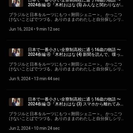
日本で一番小さい全寮制高校に通う16歳の物語 〜
2024春編 ⑤『木村おはな (5) みんなと関わりなが
ら「生きる」を感じる』
ブラジルと日本をルーツにもつ＜附田シェニー＞。 かっこつ
けないことばでつづる、ありのままのわたしと自分探しシリ
ーズ。 日本で一番小さい全寮制高校に通う16歳の物語 〜
2024春編 ⑤ ep.18『木村おはな (5) みんなと関わりながら
Jun 16, 2024
 • 
9 min 12 sec
「生きる」を感じる』 SHENY × 木村おはな(キリスト教愛真高
等学校)
日本で一番小さい全寮制高校に通う16歳の物語 〜
2024春編 ④『木村おはな (4) 新聞を読んで、喋っ
て、歌って、沈黙する・・・！？』
ブラジルと日本をルーツにもつ＜附田シェニー＞。 かっこつ
けないことばでつづる、ありのままのわたしと自分探しシリ
ーズ。 日本で一番小さい全寮制高校に通う16歳の物語 〜
2024春編 ④ ep.16『木村おはな (4) 』 SHENY × 木村おはな(キ
Jun 9, 2024
 • 
13 min 44 sec
リスト教愛真高等学校)
日本で一番小さい全寮制高校に通う16歳の物語 〜
2024春編 ③『木村おはな (3) スマホから離れてみ
れば、もっと平和になるのかな』
ブラジルと日本をルーツにもつ＜附田シェニー＞。 かっこつ
けないことばでつづる、ありのままのわたしと自分探しシリ
ーズ。 日本で一番小さい全寮制高校に通う16歳の物語 〜
2024春編 ③ ep.16『木村おはな (3) 』 SHENY × 木村おはな(キ
Jun 2, 2024
 • 
10 min 24 sec
リスト教愛真高等学校) wahradio.org/sheny/