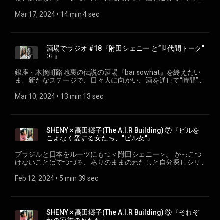
提供しつづける酒番＜栗岩稔＞による 『酒場でラジオ』#19
今シリーズのテーマは「世代間トーク」。同じWAH! Radioポ
Mar 17, 2024
 • 
14 min 4 sec
ッドキャスター＜附田シェニー/
www.instagram.com/sheny_oooo/ ＞とのエピソード。 協力
Bar SOSU /www.instagram.com/barsosu_tokyo/
酒場でラジオ #18『附田シェニー と”世代間トーク”
① 』
銀座・木挽町路地裏の伝説の酒場『bar sowhat』を終えたい
ま、新たなステージで、日々人に向かい、酒を通して“時間”を
提供しつづける酒番＜栗岩稔＞による 『酒場でラジオ』#18
今シリーズのテーマは「世代間トーク」。同じWAH! Radioポ
Mar 10, 2024
 • 
13 min 13 sec
ッドキャスター＜附田シェニー/
www.instagram.com/sheny_oooo/ ＞とのエピソード。 協力
Bar SOSU /www.instagram.com/barsosu_tokyo/
SHENY × 高田郷子(The A.I.R Building) ⑦『ビルを
こよなく愛する女たち、”ビル女”』
ブラジルと日本をルーツにもつ＜附田シェニー＞。 かっこつ
けないことばでつづる、ありのままのわたしと自分探しシリ
ーズ。 ep.13『ビルをこよなく愛する女たち、”ビル女”。』
SHENY × 高田郷子(The A.I.R Building) wahradio.org/sheny/
Feb 12, 2024
 • 
5 min 39 sec
https://theairbuilding.com/
SHENY × 高田郷子(The A.I.R Building) ⑥『それぞ