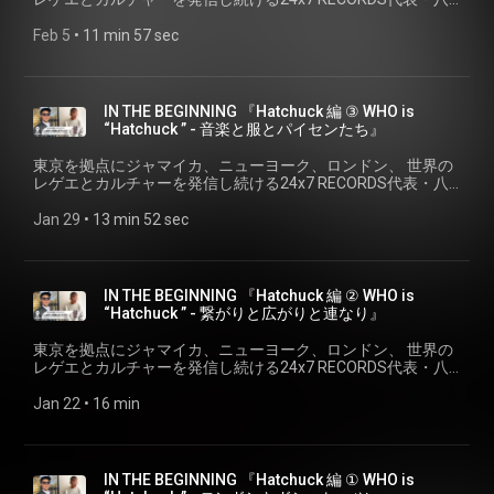
ス。リリースに伴い、PUSHIM LIVE TOUR 2021 ”深呼吸”と題
アム・シンガー。“クイーン・オブ・レゲエ”として、今やジャ
https://www.instagram.com/pushim_in
幡浩司が、 様々なシーンのキーパーソンにせまる、それぞれ
した東名阪Zeppツアーを開催し大成功を収めた。２年後の
パニーズ・レゲエ・シーンNo.1シンガーの座を確固たるもの
✅＜八幡浩司＞
の「はじまりのストーリー」、 『IN THE BEGINNING』。 4th
Feb 5
 • 
11 min 57 sec
2023年にはMEDZ MUSIC協力の元、アルバム「Dialogue」を
にしたと同時に、日本の音楽シーンの中でも圧倒的な歌唱力
https://www.instagram.com/koji24x7yawata/ ✅＜24×7
シリーズは、ロンドンのブランド 「CHOKE」をエリック・ク
リリース。今年2024年はデビューから２５周年のアニバーサ
を誇るシンガーとして高い評価を受け続けている。2015年に
Records＞ https://247reggae.com/
ラプトンなどと共に運営し、20年来の友人でもある、ロンド
リーイヤーを迎え、GrooPeePartyと題し自身のファンサイト
は自身のレーベル“Groovillage”を設立させるなど、更に活動の
ンのポストパンク/ニューウェーブのリヴィング・レジェン
をリニューアル。その唯一無二の歌唱力にエンパワーメント
幅を拡げている。2019年3月にはオリジナルアルバムとして
ド、ドン・レッツと共に活動する Hatchuck (REBEL DREAD
のメッセージを乗せ、円熟味を増しつつも「REBEL」の精神
IN THE BEGINNING 『Hatchuck 編 ③ WHO is
は10枚目となる「immature」をリリース。Zepp5箇所全10公
HARDWARE) の「はじまり」を探る。 IN THE BEGINNING
を貫くその姿は多くの人々の心を掴み、勇気付け続けてい
“Hatchuck ” - 音楽と服とパイセンたち』
演のPUSHIM 20th ANNIVERSARY LIVE TOUR”immature”や大
『Hatchuck 編 ④ WHO is “Hatchuck ” - REBEL DREAD
る。 トークにまつわる関連リンク: ✅＜PUSHIM＞
阪JOULEと渋谷VISIONで行われたTHE MIDNIGHT PARTYも超
HARDWARE 2026 』 ゲスト: Hatchuck (REBEL DREAD
https://www.instagram.com/shinoyama_pushim/ ✅＜Official
東京を拠点にジャマイカ、ニューヨーク、ロンドン、 世界の
満員で終える。2021年にはMini Album 『深呼吸』をリリー
HARDWARE) 東京都台東区出身。 2000年、ロンドン・キング
WEB＞http://pushim.com/
レゲエとカルチャーを発信し続ける24x7 RECORDS代表・八
ス。リリースに伴い、PUSHIM LIVE TOUR 2021 ”深呼吸”と題
スロードにあったショップ 「Fly Clothing」にて出会った、エ
https://www.instagram.com/pushim_in
幡浩司が、 様々なシーンのキーパーソンにせまる、それぞれ
した東名阪Zeppツアーを開催し大成功を収めた。２年後の
リック・クラプトンなどと共にクロージングレーベル
✅＜八幡浩司＞
の「はじまりのストーリー」、 『IN THE BEGINNING』。 4th
Jan 29
 • 
13 min 52 sec
2023年にはMEDZ MUSIC協力の元、アルバム「Dialogue」を
【CHOKE】 をスタート。 CHOKEの生産をSTUSSYが担うな
https://www.instagram.com/koji24x7yawata/ ✅＜24×7
シリーズは、ロンドンのブランド 「CHOKE」をエリック・ク
リリース。今年2024年はデビューから２５周年のアニバーサ
ど、国際的な視野を持って活動する。 2023年、20年来の友人
Records＞ https://247reggae.com/
ラプトンなどと共に運営し、20年来の友人でもある、ロンド
リーイヤーを迎え、GrooPeePartyと題し自身のファンサイト
であるロンドン出身のDJ/映像作家 ドン・レッツと共に
ンのポストパンク/ニューウェーブのリヴィング・レジェン
をリニューアル。その唯一無二の歌唱力にエンパワーメント
【REBEL DREAD HARDWARE】 を始動。 また、15年続く自身
ド、ドン・レッツと共に活動する Hatchuck (REBEL DREAD
のメッセージを乗せ、円熟味を増しつつも「REBEL」の精神
IN THE BEGINNING 『Hatchuck 編 ② WHO is
のレギュラーパーティー『YELLOW CAVE MIX』をスチャダラ
HARDWARE) の「はじまり」を探る。 IN THE BEGINNING
を貫くその姿は多くの人々の心を掴み、勇気付け続けてい
“Hatchuck ” - 繋がりと広がりと連なり』
パー・シンコと共に主催するなど、DJとしても精力的に活動
『Hatchuck 編 ③ WHO is “Hatchuck ” - 音楽と服とパイセンた
る。 トークにまつわる関連リンク: ＜PUSHIM＞
を行う。音楽とカルチャーの視覚化を紡ぐ。 トークにまつわ
ち 』 ゲスト: Hatchuck (REBEL DREAD HARDWARE) 東京都台
https://www.instagram.com/shinoyama_pushim/ ＜Official
東京を拠点にジャマイカ、ニューヨーク、ロンドン、 世界の
る関連リンク: ✅＜Hatchuck＞
東区出身。 2000年、ロンドン・キングスロードにあったショ
WEB＞http://pushim.com/
レゲエとカルチャーを発信し続ける24x7 RECORDS代表・八
www.instagram.com/hatchuck/ ✅＜REBEL DREAD
ップ 「Fly Clothing」にて出会った、エリック・クラプトンな
https://www.instagram.com/pushim_in
幡浩司が、 様々なシーンのキーパーソンにせまる、それぞれ
HARDWARE＞ www.rebeldreadhardware.com/
どと共にクロージングレーベル 【CHOKE】 をスタート。
＜八幡浩司＞ https://www.instagram.com/koji24x7yawata/
の「はじまりのストーリー」、 『IN THE BEGINNING』。 4th
Jan 22
 • 
16 min
CHOKEの生産をSTUSSYが担うなど、国際的な視野を持って
＜24×7 Records＞ https://247reggae.com/
シリーズは、ロンドンのブランド 「CHOKE」をエリック・ク
www.instagram.com/rebeldreadhardware/ ✅＜八幡浩司＞
活動する。 2023年、20年来の友人であるロンドン出身のDJ/
ラプトンなどと共に運営し、20年来の友人でもある、ロンド
www.instagram.com/koji24x7yawata/ ✅＜24×7 Records＞
映像作家 ドン・レッツと共に 【REBEL DREAD HARDWARE】
ンのポストパンク/ニューウェーブのリヴィング・レジェン
247reggae.com/ ＜ Upcoming＞ 【REBEL DREAD
を始動。 また、15年続く自身のレギュラーパーティー
ド、ドン・レッツと共に活動する Hatchuck (REBEL DREAD
HARDWARE DISCIPLES OF BASE ‘26】
IN THE BEGINNING 『Hatchuck 編 ① WHO is
『YELLOW CAVE MIX』をスチャダラパー・シンコと共に主催
HARDWARE) の「はじまり」を探る。 IN THE BEGINNING
eplus.jp/rebeldreadhardware/ DADDY G (MASSIVE