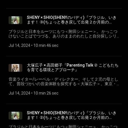
ディングTHE A.I.R BUILDING を運営
との”Parenting Talk”シリーズ。 『Parenting Talk ③ 親子のコ
ミュニケーションあれこれ』 大塚広子 @djotsuka 千葉出
身。選曲家・音楽ライター。新聞や音楽専門誌、ライナーノ
ーツなどに執筆。自身のレーベル、「Key of Life+」を主催
SHENY × SHIO(SHENYのバディ)『プラジル、いき
し、作品監修やプロデュース活動を行う。音楽史における女
ます！ ③(ちょっと巻き戻して出発２か月前の
性をテーマにした研究執筆活動も行なっている。二児の母。
話）』
高田郷子 @ohaichi 1980年福岡県生まれ。大学卒業後、2年間
ブラジルと日本をルーツにもつ＜附田シェニー＞。 かっこつ
のイタリア滞在を経て、リノベーション物件を中心に扱う不
けないことばでつづる、ありのままのわたしと自分探しシリ
動産企業に勤務。2017年より不動産事業などを手がける
ーズ。 ep.21『プラジル、いきます！②(ちょっと巻き戻して
Traverinv Elephant ㈱にCOOとして、日本橋のコンセプトビル
出発２か月前の話）』 SHENY × SHIO(ブラジルに同行する
Jul 14, 2024
 • 
10 min 46 sec
ディングTHE A.I.R BUILDING を運営
SHENYのバディ)
大塚広子 × 高田郷子『Parenting Talk ② こどもたち
を育てる環境とアプローチ』
音楽ライター/レーベル・ディレクター、そして２児の母とし
て、普段づかいの音楽体験を探究する＜大塚広子＞。東京・
日本橋のコンセプトビルTHE A.I.R BUILDINGを運営しコミニテ
ィづくりを志し、同じく2人の10代の母でもある＜高田郷子＞
Jul 14, 2024
 • 
10 min 26 sec
との”Parenting Talk”シリーズ。 大塚広子 × 高田郷子
『Parenting Talk ② こどもたちを育てる環境とアプローチ』
大塚広子 @djotsuka 千葉出身。選曲家・音楽ライター。新
聞や音楽専門誌、ライナーノーツなどに執筆。自身のレーベ
SHENY × SHIO(SHENYのバディ)『プラジル、いき
ル、「Key of Life+」を主催し、作品監修やプロデュース活動
ます！ ②(ちょっと巻き戻して出発２か月前の
を行う。音楽史における女性をテーマにした研究執筆活動も
話）』
行なっている。二児の母。 高田郷子 @ohaichi 1980年福岡県
ブラジルと日本をルーツにもつ＜附田シェニー＞。 かっこつ