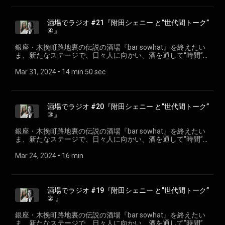
らの植栽管理） シモキタ園藝部 https://shimokita-engei.jp
酒場でラジオ #21『附田シェニー と”世代間トーク”
④』
銀座・木挽町路地裏の伝説の酒場『bar sowhat』を終えたい
ま、新たなステージで、日々人に向かい、酒を通して“時間”を
提供しつづける酒番＜栗岩稔＞による 『酒場でラジオ』#21
今シリーズのテーマは「世代間トーク」。同じWAH! Radioポ
Mar 31, 2024
 • 
14 min 50 sec
ッドキャスター＜附田シェニー/
www.instagram.com/sheny_oooo/ ＞とのエピソード。 協力
Bar SOSU /www.instagram.com/barsosu_tokyo/
酒場でラジオ #20『附田シェニー と”世代間トーク”
③』
銀座・木挽町路地裏の伝説の酒場『bar sowhat』を終えたい
ま、新たなステージで、日々人に向かい、酒を通して“時間”を
提供しつづける酒番＜栗岩稔＞による 『酒場でラジオ』#20
今シリーズのテーマは「世代間トーク」。同じWAH! Radioポ
Mar 24, 2024
 • 
16 min
ッドキャスター＜附田シェニー/
www.instagram.com/sheny_oooo/ ＞とのエピソード。 協力
Bar SOSU /www.instagram.com/barsosu_tokyo/
酒場でラジオ #19『附田シェニー と”世代間トーク”
② 』
銀座・木挽町路地裏の伝説の酒場『bar sowhat』を終えたい
ま、新たなステージで、日々人に向かい、酒を通して“時間”を