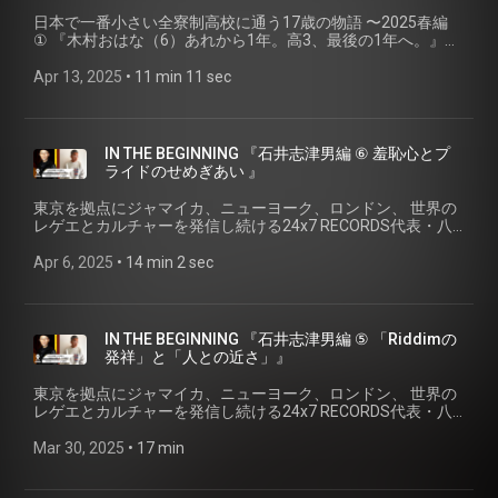
3、最後の1年へ。』
日本で一番小さい全寮制高校に通う17歳の物語 〜2025春編
① 『木村おはな（6）あれから1年。高3、最後の1年へ。』
SHENY × 木村おはな(キリスト教愛真高等学校) ブラジルと日
本をルーツにもつ＜附田シェニー＞と、 日本で一番小さい全
Apr 13, 2025
 • 
11 min 11 sec
寮制高校に通う＜木村おはな＞の、 ありのままのわたしと自
分探しシリーズ。 ✅シリーズ・2024春編 ＜
wahradio.org/sheny＞ ✅キリスト教愛真高等学校＜
https://aishinhigh.ed.jp＞
IN THE BEGINNING 『石井志津男編 ⑥ 羞恥心とプ
ライドのせめぎあい 』
東京を拠点にジャマイカ、ニューヨーク、ロンドン、 世界の
レゲエとカルチャーを発信し続ける24x7 RECORDS代表・八
幡浩司が、 様々なシーンのキーパーソンにせまる それぞれの
「はじまりのストーリー」、IN THE BEGINNING。 『石井志津
Apr 6, 2025
 • 
14 min 2 sec
男編 ⑥ 羞恥心とプライドのせめぎあい』（シリーズ最終話）
1stシリーズは、1980年代から、 レーベル、アーティストマ
ネジメント、イベント企画、 映画、そしてカルチャー誌
「Riddim」を通して、 ジャマイカ音楽とストリートカルチャ
IN THE BEGINNING 『石井志津男編 ⑤ 「Riddimの
ーを伝えつづける、 ＜OVERHEAT MUSIC・石井 "EC" 志津男
発祥」と「人との近さ」』
＞の「はじまり」を探る。 🎙️ゲスト: 石井 ”EC” 志津男
（OVERHEAT MUSIC） 1980年にジャマイカを舞台にした映
東京を拠点にジャマイカ、ニューヨーク、ロンドン、 世界の
画Rockersを配給。1983年にインディーズOVERHEATレコー
レゲエとカルチャーを発信し続ける24x7 RECORDS代表・八
ドを設立し、ペインティング・アーティストGary PanterのLP
幡浩司が、 様々なシーンのキーパーソンにせまる それぞれの
をリリース。のちに、Augustus Pablo、“Gladdy” Anderson、
「はじまりのストーリー」、IN THE BEGINNING。 『石井志津
Mar 30, 2025
 • 
17 min
Bunny Wailer、Frankie Paul、Sanchez,などの多数のレゲエを
男編 ⑤ 「Riddimの発祥」と「人との近さ」』 1stシリーズ
中心に、国内ではアーティスMute Beatなど多数の音源をリリ
は、1980年代から、 レーベル、アーティストマネジメント、
ース。さらに、ジャマイカでのレーベル運営、ジャマイカ人