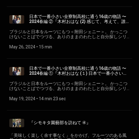
日本で一番小さい全寮制高校に通う16歳の物語 〜
2024春編 ②『木村おはな (2) 感じて、考えて、誰
かと関わりながら暮らす日々に学ぶ』
ブラジルと日本をルーツにもつ＜附田シェニー＞。 かっこつ
けないことばでつづる、ありのままのわたしと自分探しシリ
ーズ。 日本で一番小さい全寮制高校に通う16歳の物語 〜
2024春編 ② ep.15『木村おはな (2) 自らで感じ、考え、誰か
May 26, 2024
 • 
15 min
と関わりながら暮らす日々に学ぶ』 SHENY × 木村おはな(キリ
スト教愛真高等学校) wahradio.org/sheny/
日本で一番小さい全寮制高校に通う16歳の物語 〜
2024春編 ①『木村おはな (１) 日本で一番小さい全
寮制高校で、人は何のために生きるのかを学ぶ』
ブラジルと日本をルーツにもつ＜附田シェニー＞。 かっこつ
けないことばでつづる、ありのままのわたしと自分探しシリ
ーズ。 日本で一番小さい全寮制高校に通う16歳の物語 〜
2024春編 ① ep.14『木村おはな (１) 日本で一番小さい全寮制
May 19, 2024
 • 
14 min 23 sec
学校で、人は何のために生きるのかを学ぶ』 SHENY × 木村お
はな(キリスト教愛真高等学校) wahradio.org/sheny/
『シモキタ園藝部を訪ねて ④』
「美味しく楽しく余す事なく」をかかげ、フルーツのある風