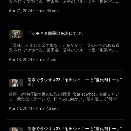
景 を作りつづける、世田谷・若林のフルーツ屋『東果堂』代
表、”ハカセ”こと＜岩槻正康＞がフルーツのある暮らしの可能
性を探求。#22『シモキタ園藝部を訪ねて④』 斉藤吉司さん
Apr 21, 2024
 • 
9 min 35 sec
（コンポスト事業担当） 金子結花さん（ちゃやの運営／のは
らの植栽管理） シモキタ園藝部 shimokita-engei.jp
『シモキタ園藝部を訪ねて ③』
「美味しく楽しく余す事なく」をかかげ、フルーツのある風
景 を作りつづける、世田谷・若林のフルーツ屋『東果堂』代
表、”ハカセ”こと＜岩槻正康＞がフルーツのある暮らしの可能
性を探求。#21『シモキタ園藝部を訪ねて③』 斉藤吉司さん
Apr 14, 2024
 • 
9 min 2 sec
（コンポスト事業担当） 金子結花さん（ちゃやの運営／のは
らの植栽管理） シモキタ園藝部 shimokita-engei.jp
酒場でラジオ #23『附田シェニー と”世代間トーク”
⑥』
銀座・木挽町路地裏の伝説の酒場『bar sowhat』を終えたい
ま、新たなステージで、日々人に向かい、酒を通して“時間”を
提供しつづける酒番＜栗岩稔＞による 『酒場でラジオ』#23
今シリーズのテーマは「世代間トーク」。同じWAH! Radioポ
Apr 14, 2024
 • 
8 min 43 sec
ッドキャスター＜附田シェニー/
www.instagram.com/sheny_oooo/ ＞とのエピソード。 協力
Bar SOSU /www.instagram.com/barsosu_tokyo/
酒場でラジオ #22『附田シェニー と”世代間トーク”