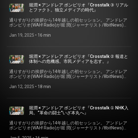
キャスター。2012年、米カリフォルニア大学ロサンゼルス校
堀潤 × アンドレア ポンピリオ『Crosstalk ③ リアル
で客員研究員。2013年、NHKを退局しNPO法人「8bitNews」
とファクト。独立メディアの時代』
代表に。2021年、株式会社「わたしをことばにする研究所」
設立。 トークにまつわる関連リンク: ＜8bitNews＞
通りすがりの挨拶から14年越しの初セッション。 アンドレア
8bitnews.org
ポンピリオ(WAH! Radio)が堀 潤(ジャーナリスト/8bitNews)を
迎え、 PUBLICをキーワードに”伝えること”について考える。
『Crosstalk ③ リアルとファクト。独立メディアの時代』 ゲ
Jan 19, 2025
 • 
16 min
スト: 堀 潤 (ジャーナリスト・市民メディア8bitNews代表）
NPO法人8bitNews代表理事／株式会社GARDEN代表。2001年
NHK入局。「ニュースウォッチ９」リポーター、「Bizスポ」
キャスター。2012年、米カリフォルニア大学ロサンゼルス校
堀潤 × アンドレア ポンピリオ『Crosstalk ② 報道と
で客員研究員。2013年、NHKを退局しNPO法人「8bitNews」
体制への危機感。市民メディアを志す。』
代表に。2021年、株式会社「わたしをことばにする研究所」
設立。 トークにまつわる関連リンク: ＜8bitNews＞
通りすがりの挨拶から14年越しの初セッション。 アンドレア
8bitnews.org
ポンピリオ(WAH! Radio)が堀 潤(ジャーナリスト/8bitNews)を
迎え、 PUBLICをキーワードに”伝えること”について考える。
『Crosstalk ② 報道と体制への危機感。市民メディアを志
Jan 12, 2025
 • 
18 min
す。』 ゲスト: 堀 潤 (ジャーナリスト・市民メディア8bitNews
代表） NPO法人8bitNews代表理事／株式会社GARDEN代表。
2001年NHK入局。「ニュースウォッチ９」リポーター、「Biz
スポ」キャスター。2012年、米カリフォルニア大学ロサンゼ
堀潤 × アンドレア ポンピリオ『Crosstalk ① NHK入
ルス校で客員研究員。2013年、NHKを退局しNPO法人
局。“革命の闘士”いざ本丸へ』
「8bitNews」代表に。2021年、株式会社「わたしをことばに
する研究所」設立。 トークにまつわる関連リンク: ＜
通りすがりの挨拶から14年越しの初セッション。 アンドレア
8bitNews＞ 8bitnews.org
ポンピリオ(WAH! Radio)が堀 潤(ジャーナリスト/8bitNews)を
迎え、 PUBLICをキーワードに”伝えること”について考える。
『Crosstalk ① NHK入局。“革命の闘士”いざ本丸へ』 ゲスト: