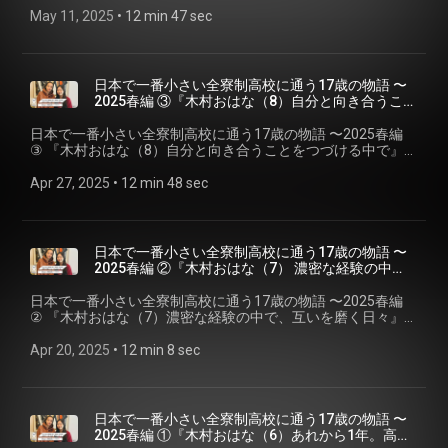
(2025年2月リリース)。 トークにまつわる関連リンク: 🎙️
ンスホールカルチャーを代表するサウンドシステム＜Mighty
の「はじまりのストーリー」、『IN THE BEGINNING』。 2nd
May 11, 2025
 • 
12 min 47 sec
CHOZEN LEE＞ www.instagram.com/chozenlee_live/ ✅＜
Crown＞に所属するアーティスト同士でFIRE BALL(現在活動
シリーズは、日本のレゲエシーンを牽引したFIRE BALLのメン
CHOZEN LEE 最新EP『experience』＞ lnk.to/chozen-lee-
休止中)を結成。2000年代からのジャパニーズレゲエシーンを
バーで、現在はソロとしてバンドとして、自らの音楽と表現
expericence 🎙️八幡浩司＞
牽引したトップグループとして、さらにジャンルを越えた活
の進化を追求つづけるアーティスト、＜CHOZEN LEE＞の「は
www.instagram.com/koji24x7yawata/ ✅24×7 Records＞
躍をかさねる。またソロとして、さらにはオリジナルバンド
じまり」を探る。 『IN THE BEGINNING : CHOZEN LEE編 ① 不
247reggae.com/
日本で一番小さい全寮制高校に通う17歳の物語 〜
The BANG ATTACKとして、リリースにライブと精力的に活動
良ばかりの吹奏楽部に入れ込んだ中学時代』 ゲスト: CHOZEN
2025春編 ③『木村おはな（8）自分と向き合うこと
中。マイクスキル、ショウアップ、リリカルセンスと、その
LEE 1975年生、横浜出身。「音を楽しみ、音で楽になる=音
をつづける中で』
底知れぬ才能の深さは、レゲエ界のみならず、各シーンから
楽」の名のもとに、10代から直感を信じてマイクを握り、
日本で一番小さい全寮制高校に通う17歳の物語 〜2025春編
のアーティスト、ミュージシャンからも絶大な支持を受ける
「ハマのストーリー・テラー」の異名を持つ、トップレゲエ
③ 『木村おはな（8）自分と向き合うことをつづける中で』
唯一無二のミュージシャン。最新作はEP『experience』
ディージェイ(アーティスト)。1997年、世界のレゲエ/ダンス
SHENY × 木村おはな(キリスト教愛真高等学校) ブラジルと日
(2025年2月リリース)。 トークにまつわる関連リンク: 🎙️
ホールカルチャーを代表するサウンドシステム＜Mighty
本をルーツにもつ＜附田シェニー＞と、 日本で一番小さい全
Apr 27, 2025
 • 
12 min 48 sec
CHOZEN LEE＞ www.instagram.com/chozenlee_live/ ✅＜
Crown＞に所属するアーティスト同士でFIRE BALL(現在活動
寮制高校に通う＜木村おはな＞の、 ありのままのわたしと自
CHOZEN LEE 最新EP『experience』＞ lnk.to/chozen-lee-
休止中)を結成。2000年代からのジャパニーズレゲエシーンを
分探しシリーズ。 2025春編 最終話（全３エピソード）。 ✅
expericence 🎙️八幡浩司＞
牽引したトップグループとして、さらにジャンルを越えた活
シリーズ・2024春編 ＜wahradio.org/sheny＞ ✅キリスト教愛
www.instagram.com/koji24x7yawata/ ✅24×7 Records＞
躍をかさねる。またソロとして、さらにはオリジナルバンド
真高等学校＜aishinhigh.ed.jp＞
247reggae.com/
日本で一番小さい全寮制高校に通う17歳の物語 〜
The BANG ATTACKとして、リリースにライブと精力的に活動
2025春編 ②『木村おはな（7） 濃密な経験の中
中。マイクスキル、ショウアップ、リリカルセンスと、その
で、互いを磨く日々』
底知れぬ才能の深さは、レゲエ界のみならず、各シーンから
日本で一番小さい全寮制高校に通う17歳の物語 〜2025春編
のアーティスト、ミュージシャンからも絶大な支持を受ける
② 『木村おはな（7）濃密な経験の中で、互いを磨く日々』
唯一無二のミュージシャン。最新作はEP『experience』
SHENY × 木村おはな(キリスト教愛真高等学校) ブラジルと日
(2025年2月リリース)。 トークにまつわる関連リンク: 🎙️
本をルーツにもつ＜附田シェニー＞と、 日本で一番小さい全
Apr 20, 2025
 • 
12 min 8 sec
CHOZEN LEE＞ https://www.instagram.com/chozenlee_live/
寮制高校に通う＜木村おはな＞の、 ありのままのわたしと自
✅＜CHOZEN LEE 最新EP『experience』＞
分探しシリーズ。 ✅シリーズ・2024春編 ＜
https://lnk.to/chozen-lee-expericence 🎙️八幡浩司＞
wahradio.org/sheny＞ ✅キリスト教愛真高等学校＜
https://www.instagram.com/koji24x7yawata/ ✅24×7
aishinhigh.ed.jp＞
Records＞ https://247reggae.com/
日本で一番小さい全寮制高校に通う17歳の物語 〜
2025春編 ①『木村おはな（6）あれから1年。高