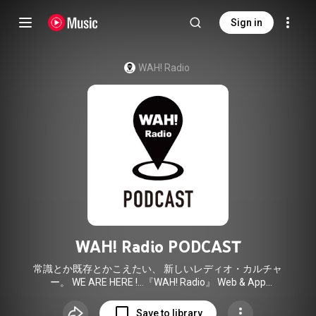
Sign in
WAH! Radio
WAH! Radio PODCAST
常識とか既存とかこえたい、 新しいレディオ・カルチャ
ー。 WE ARE HERE !...『WAH! Radio』 Web & App
https://linkfly.to/wahradio
WAH! Radioは、未来志向の音楽、
アート、デザイン、ライフスタイル、そしてクリエイティヴ
Save to library