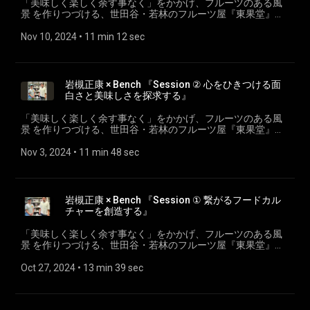
「美味しく楽しく余す事なく」をかかげ、フルーツのある風
景 を作りつづける、世田谷・若林のフルーツ屋『東果堂』代
表、”ハカセ”こと＜岩槻正康＞がフルーツのある暮らしの可能
性を探求。 #25 岩槻正康 × Bench 『Session ③ レトルトで広
Nov 10, 2024
 • 
11 min 12 sec
げる食の可能性』 ゲスト: Bench 楽しい食卓づくりをコンセプ
トに、お腹を満たすだけの食ではなく、人と人が繋ぐ文化の
ある食の提供を目指すクラフトフードブランド＜ONE POT
WONDER＞ 代表。 トークにまつわる関連リンク: ＜東果堂＞
岩槻正康 × Bench 『Session ② 心をひきつける面
www.tocado-fruit.tokyo/ ＜ONE POT WONDER＞
白さと美味しさを探求する』
onepotwonder.jp/
「美味しく楽しく余す事なく」をかかげ、フルーツのある風
景 を作りつづける、世田谷・若林のフルーツ屋『東果堂』代
表、”ハカセ”こと＜岩槻正康＞がフルーツのある暮らしの可能
性を探求。 #24 岩槻正康 × Bench 『Session ② 心をひきつけ
Nov 3, 2024
 • 
11 min 48 sec
る面白さと美味しさを探求する』 ゲスト: Bench 楽しい食卓づ
くりをコンセプトに、お腹を満たすだけの食ではなく、人と
人が繋ぐ文化のある食の提供を目指すクラフトフードブラン
ド＜ONE POT WONDER＞ 代表。 トークにまつわる関連リン
岩槻正康 × Bench 『Session ① 繋がるフードカル
ク: ＜東果堂＞ https://www.tocado-fruit.tokyo/ ＜ONE POT
チャーを創造する』
WONDER＞ https://onepotwonder.jp/ ＜旅する八百屋の「青
果ミコト屋」＞ https://micotoya.com/ ＜耕さない畑のアイス
「美味しく楽しく余す事なく」をかかげ、フルーツのある風
クリーム「Soyscream」＞https://ec.soyscream.jp/
景 を作りつづける、世田谷・若林のフルーツ屋『東果堂』代
表、”ハカセ”こと＜岩槻正康＞がフルーツのある暮らしの可能
性を探求。 #23 岩槻正康 × Bench 『Session ① 人々を繋ぐフ
Oct 27, 2024
 • 
13 min 39 sec
ードカルチャーを創造する』 ゲスト: Bench 楽しい食卓づくり
をコンセプトに、お腹を満たすだけの食ではなく、人と人が
繋ぐ文化のある食の提供を目指すクラフトフードブランド＜