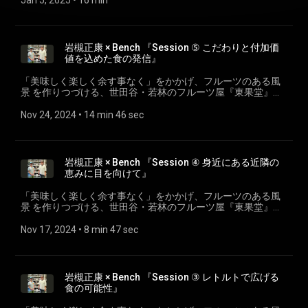
Jan 5, 2025
 • 
16 min
堀 潤 (ジャーナリスト・市民メディア8bitNews代表） NPO法
人8bitNews代表理事／株式会社GARDEN代表。2001年NHK入
局。「ニュースウォッチ９」リポーター、「Bizスポ」キャス
ター。2012年、米カリフォルニア大学ロサンゼルス校で客員
岩槻正康 × Bench 『Session ⑤ こだわりと付加価
研究員。2013年、NHKを退局しNPO法人「8bitNews」代表
値を込めた食の発信』
に。2021年、株式会社「わたしをことばにする研究所」設
立。 トークにまつわる関連リンク: ＜8bitNews＞
「美味しく楽しく余す事なく」をかかげ、フルーツのある風
https://8bitnews.org
景 を作りつづける、世田谷・若林のフルーツ屋『東果堂』代
表、”ハカセ”こと＜岩槻正康＞がフルーツのある暮らしの可能
性を探求。 #27 岩槻正康 × Bench 『Session ⑤ こだわりと付
Nov 24, 2024
 • 
14 min 46 sec
加価値を込めた食の発信』 ゲスト: Bench 楽しい食卓づくりを
コンセプトに、お腹を満たすだけの食ではなく、人と人が繋
ぐ文化のある食の提供を目指すクラフトフードブランド＜
ONE POT WONDER＞ 代表。 トークにまつわる関連リンク: ＜
岩槻正康 × Bench 『Session ④ 身近にある近隣の
東果堂＞ www.tocado-fruit.tokyo/
恵みに目を向けて』
tokadofruit.base.ec/items/89408645 (マンゴーホットソー
ス） ＜ONE POT WONDER＞ onepotwonder.jp/
「美味しく楽しく余す事なく」をかかげ、フルーツのある風
景 を作りつづける、世田谷・若林のフルーツ屋『東果堂』代
表、”ハカセ”こと＜岩槻正康＞がフルーツのある暮らしの可能
性を探求。 #26 岩槻正康 × Bench 『Session ④ 身近にある近
Nov 17, 2024
 • 
8 min 47 sec
隣の恵みに目を向けて』 ゲスト: Bench 楽しい食卓づくりをコ
ンセプトに、お腹を満たすだけの食ではなく、人と人が繋ぐ
文化のある食の提供を目指すクラフトフードブランド＜ONE
POT WONDER＞ 代表。 トークにまつわる関連リンク: ＜東果
岩槻正康 × Bench 『Session ③ レトルトで広げる
堂＞ www.tocado-fruit.tokyo/ ＜ONE POT WONDER＞
食の可能性』
onepotwonder.jp/