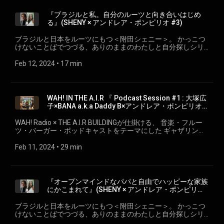
『ブラジルと私。自分のルーツと向き合いはじめ
る』(SHENY × アンドレア・ポンピリオ #3)
ブラジルと日本をルーツにもつ＜附田シェニー＞。 かっこつ
けないことばでつづる、ありのままのわたしと自分探しシリ
ーズ。 ep.3『ブラジルと私。自分のルーツと向き合いはじめ
る』 SHENY × アンドレア・ポンピリオ wahradio.org/sheny/
Feb 12, 2024
 • 
17 min
WAH! IN THE A.I.R 『 Podcast Session #1 : 大塚広
子×BANA a.k.a Daddy B×アンドレア・ポンピリオ～
日常でシェアするWAH! Radio』
WAH! Radio × THE A.I.R BUILDINGが仕掛ける、 音楽・フルー
ツ・バーガー・ポッドキャストをテーマにした ギャザリング
イベントシリーズ、 『バブリック・プレイス＆レディオ
WAH! IN THE A.I.R』 2023/10/8 開催の『WAH! IN THE A.I.R』
Feb 11, 2024
 • 
29 min
より。 『大塚広子×BANA a.k.a Daddy B×アンドレア・ポンピ
リオ～日常でシェアするWAH! Radio』 〇THE A.I.R BUILDING
https://theairbuilding.com/ ＜THE A.I.R BUILDING＝ARTIST IN
RESIDENCE ＞。1970年代にNY出身のジャズミュージシャン
『オープンマインドなパパと自由でハッピーな家族
『Gilles』が 放蕩の末に棲みついたというストーリーを 元に
にかこまれて』(SHENY × アンドレア・ポンピリオ
作られた日本橋のコンセプトビルディング。
#2)
ブラジルと日本をルーツにもつ＜附田シェニー＞。 かっこつ
けないことばでつづる、ありのままのわたしと自分探しシリ
ーズ。 #ep.２ 『オープンマインドなパパと自由でハッピーな