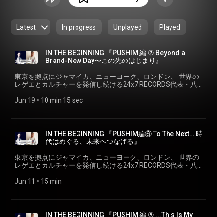
なソーシャルアクションをシェアし広めていく、オンライン
ラジオ局を持つカルチャー＆コミュニティプロジェクトで
す。そのミッションは、文化の素晴らしさを発見してもらう
Latest
In progress
Unplayed
Played
ことで、人々のライフスタイルが、より豊かで味わい深いも
のになるようお手伝いをすること。私たちの発信を通して、
人々の繋がりや新たなコミュニティが生まれるPUBLIC
IN THE BEGINNING 『PUSHIM 編 ⑦ Beyond a
PLACEになることを志します。 "PUBLIC PLACE & RADIO"
Brand-New Day〜この先のはじまり』
WAH! radio is a Tokyo-based online radio station “baby-
東京を拠点にジャマイカ、ニューヨーク、ロンドン、 世界の
launched” in Dec/2020. Focusing on positive and creative
レゲエとカルチャーを発信し続ける24x7 RECORDS代表・八
music, art, design, lifestyle and social action. Our mission is
幡浩司が、 様々なシーンのキーパーソンにせまる、それぞれ
to become a “meeting place” of diverse cultures of all age
の「はじまりのストーリー」、 『IN THE BEGINNING』。 5th
Jun 19
 • 
10 min 15 sec
brackets and to enrich our listeners and ourselves with new
シリーズは、ジャパニーズ・レゲエシーンを牽引し、さらに
inspirations. "WE ARE HERE!" We aspire to be a borderless
ジャンルにとどまらず、その歌とメッセージで、人々の心を
繋ぐ圧倒的なアイコン。 デビュー２7年目をむかえた、＜
genre-free radio station for the “PUBLIC”. A PLACE to gather
PUSHIM＞ の「はじまり」を探る。 IN THE BEGINNING
– a PLACE to share thoughts – a PLACE to find new ideas –
IN THE BEGINNING 『PUSHIM編⑥ To The Next… 時
『PUSHIM 編 ⑦ Beyond a Brand-New Day〜この先のはじま
代はめぐる、未来へつなげる』
a PLACE to share solutions – a PLACE to purely enjoy
り』 ゲスト: PUSHIM 1995年に地元大阪で活動を開始。その
meeting musicians, artists, film makers, chefs, poets and
歌声を聞くと、誰もが“Feel The Soul (=魂を感じる)”“Strong
東京を拠点にジャマイカ、ニューヨーク、ロンドン、 世界の
the generally curious, from across the globe. One day it’ll all
Voice!(=力強い声)”“One & Only(=誰にも真似できない)”と形容
レゲエとカルチャーを発信し続ける24x7 RECORDS代表・八
されるプレミアム・シンガー。“クイーン・オブ・レゲエ”とし
make sense… We Are Here! WAH! Radio.
幡浩司が、 様々なシーンのキーパーソンにせまる、それぞれ
て、今やジャパニーズ・レゲエ・シーンNo.1シンガーの座を
の「はじまりのストーリー」、 『IN THE BEGINNING』。 5th
Jun 11
 • 
15 min
確固たるものにしたと同時に、日本の音楽シーンの中でも圧
シリーズは、ジャパニーズ・レゲエシーンを牽引し、さらに
倒的な歌唱力を誇るシンガーとして高い評価を受け続けてい
ジャンルにとどまらず、その歌とメッセージで、人々の心を
る。2015年には自身のレーベル“Groovillage”を設立させるな
繋ぐ圧倒的なアイコン。 デビュー２7年目をむかえた、＜
ど、更に活動の幅を拡げている。2019年3月にはオリジナル
PUSHIM＞ の「はじまり」を探る。 IN THE BEGINNING
IN THE BEGINNING 『PUSHIM 編 ⑤ ...This Is My
アルバムとしては10枚目となる「immature」をリリース。