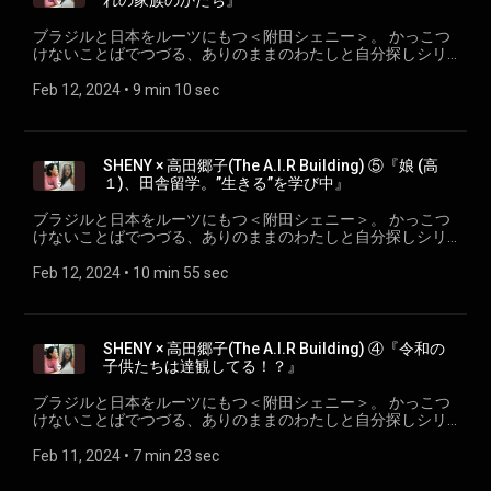
れの家族のかたち』
ブラジルと日本をルーツにもつ＜附田シェニー＞。 かっこつ
けないことばでつづる、ありのままのわたしと自分探しシリ
ーズ。 ep.12『それぞれの家族のかたち』 SHENY × 高田郷子
(The A.I.R Building) wahradio.org/sheny/
Feb 12, 2024
 • 
9 min 10 sec
SHENY × 高田郷子(The A.I.R Building) ⑤『娘 (高
１)、田舎留学。”生きる”を学び中』
ブラジルと日本をルーツにもつ＜附田シェニー＞。 かっこつ
けないことばでつづる、ありのままのわたしと自分探しシリ
ーズ。 ep.11『娘(高１)、田舎留学。”生きる”を学び中』
SHENY × 高田郷子(The A.I.R Building) wahradio.org/sheny/
Feb 12, 2024
 • 
10 min 55 sec
SHENY × 高田郷子(The A.I.R Building) ④『令和の
子供たちは達観してる！？』
ブラジルと日本をルーツにもつ＜附田シェニー＞。 かっこつ
けないことばでつづる、ありのままのわたしと自分探しシリ
ーズ。 ep.10 『令和の子供たちは達観してる！？』 SHENY ×
高田郷子(The A.I.R Building) wahradio.org/sheny/
Feb 11, 2024
 • 
7 min 23 sec