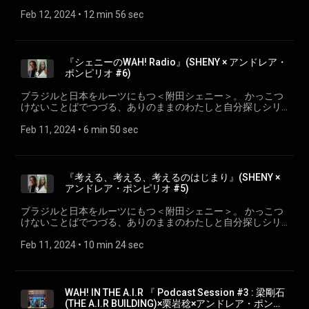
ーズ。 ep.7『わたくし、高田郷子と申します』 SHENY × 高田
郷子(The A.I.R Building) wahradio.org/sheny/
Feb 12, 2024
 • 
12 min 56 sec
『シェニーのWAH! Radio』(SHENY × アンドレア・
ポンピリオ #6)
ブラジルと日本をルーツにもつ＜附田シェニー＞。 かっこつ
けないことばでつづる、ありのままのわたしと自分探しシリ
ーズ。 ep.6『シェニーのWAH! Radio』 SHENY × アンドレア・
ポンピリオ wahradio.org/sheny/
Feb 11, 2024
 • 
6 min 50 sec
『考える、考える、考えるのはじまり』(SHENY ×
アンドレア・ポンピリオ #5)
ブラジルと日本をルーツにもつ＜附田シェニー＞。 かっこつ
けないことばでつづる、ありのままのわたしと自分探しシリ
ーズ。 ep.5『考える、考える、考えるのはじまり』 SHENY ×
アンドレア・ポンピリオ wahradio.org/sheny/
Feb 11, 2024
 • 
10 min 24 sec
WAH! IN THE A.I.R 『 Podcast Session #3 : 梁剛石
(THE A.I.R BUILDING)×栗岩稔×アンドレア・ポンピ