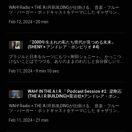
リオ～意義ある"場づくり”を考える』
WAH! Radio × THE A.I.R BUILDINGが仕掛ける、 音楽・フルー
ツ・バーガー・ポッドキャストをテーマにした ギャザリング
イベントシリーズ、 『バブリック・プレイス＆レディオ
WAH! IN THE A.I.R』 2023/10/8 開催の『WAH! IN THE A.I.R』
Feb 12, 2024
 • 
20 min
より。 『 Podcast Session #3 : 梁剛石(THE A.I.R BUILDING)×栗
岩稔×アンドレア・ポンピリオ～日本橋とエアビル』
『2000年生まれの私たち世代が見つめる未来』
(SHENY × アンドレア・ポンピリオ #4)
ブラジルと日本をルーツにもつ＜附田シェニー＞。 かっこつ
けないことばでつづる、ありのままのわたしと自分探しシリ
ーズ。 ep.4『2000年生まれの私たち世代が見つめる未来』
SHENY × アンドレア・ポンピリオ wahradio.org/sheny/
Feb 11, 2024
 • 
9 min 10 sec
WAH! IN THE A.I.R 『 Podcast Session #2 : 梁剛石
(THE A.I.R BUILDING)×栗岩稔×アンドレア・ポンピ
リオ～日本橋とエアビル』
WAH! Radio × THE A.I.R BUILDINGが仕掛ける、 音楽・フルー
ツ・バーガー・ポッドキャストをテーマにした ギャザリング
イベントシリーズ、 『バブリック・プレイス＆レディオ
WAH! IN THE A.I.R』 2023/10/8 開催の『WAH! IN THE A.I.R』
Feb 11, 2024
 • 
21 min
より。 『 Podcast Session #2 : 梁剛石(THE A.I.R BUILDING)×栗
岩稔×アンドレア・ポンピリオ～日本橋とエアビル』