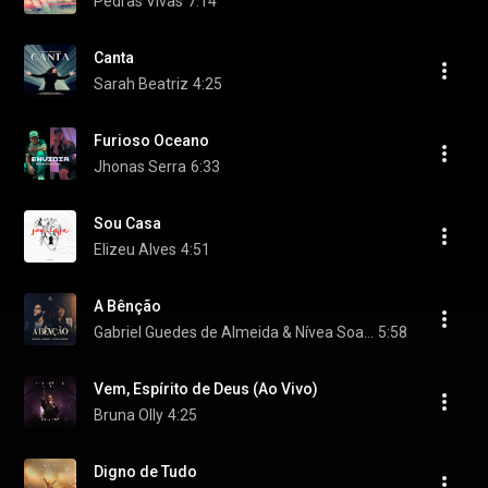
Pedras Vivas
7:14
Canta
Sarah Beatriz
4:25
Furioso Oceano
Jhonas Serra
6:33
Sou Casa
Elizeu Alves
4:51
A Bênção
Gabriel Guedes de Almeida & Nívea Soares
5:58
Vem, Espírito de Deus (Ao Vivo)
Bruna Olly
4:25
Digno de Tudo