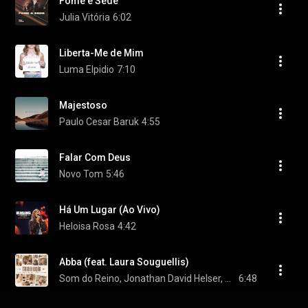
Fome e Sede
Julia Vitória
6:02
Liberta-Me de Mim
Luma Elpidio
7:10
Majestoso
Paulo Cesar Baruk
4:55
Falar Com Deus
Novo Tom
5:46
Há Um Lugar (Ao Vivo)
Heloisa Rosa
4:42
Abba (feat. Laura Souguellis)
Som do Reino, Jonathan David Helser, & André Aquino
6:48