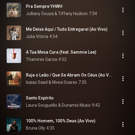
Pra Sempre YHWH
Julliany Souza & Tiffany Hudson
7:34
Me Deixe Aqui / Tudo Entregarei (Ao Vivo)
Julia Vitória
4:54
A Tua Mesa Cura (feat. Sammie Lee)
Thamires Garcia
4:52
Ruja o Leão / Que Se Abram Os Céus (Ao Vivo)
Isaias Saad & Nívea Soares
7:35
Santo Espírito
Laura Souguellis & Dunamis Music
9:42
100% Homem, 100% Deus (Ao Vivo)
Bruna Olly
4:35