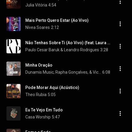
Julia Vitória
4:54
Mais Perto Quero Estar (Ao Vivo)
Nívea Soares
2:12
Não Tenhas Sobre Ti (Ao Vivo) (feat. Laura Souguellis)
Paulo Cesar Baruk & Leandro Rodrigues
3:28
Minha Oração
Dunamis Music, Rapha Gonçalves, & Victor Valente
6:08
Pode Morar Aqui (Acústico)
Theo Rubia
5:05
Eu Te Vejo Em Tudo
Casa Worship
5:47