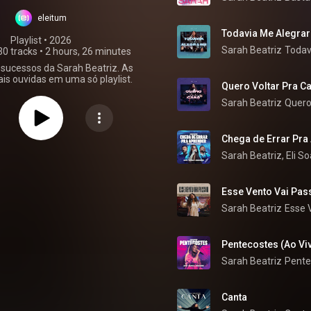
nçamento) As
eleitum
Melhores
Todavia Me Alegrare
Playlist
 • 
2026
Sarah Beatriz
Todav
30 tracks
•
2 hours, 26 minutes
sucessos da Sarah Beatriz. As
s ouvidas em uma só playlist.
Quero Voltar Pra Ca
Sarah Beatriz
Quero
Chega de Errar Pra
Sarah Beatriz
, 
Eli S
Esse Vento Vai Pas
Sarah Beatriz
Esse 
Pentecostes (Ao Vi
Sarah Beatriz
Pente
Canta