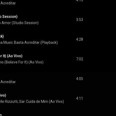
4:13
 Acreditar
o Session)
3:53
o Amor (Studio Session)
ck)
4:28
ça Music
Basta Acreditar (Playback)
r It) (Ao Vivo)
7:02
io (Believe For It) (Ao Vivo)
4:05
 Acreditar
ivo)
4:11
lle Rizzutti
, 
Sarah Beatriz
Cuida de Mim (Ao Vivo)
 & 
Rayssa e Ravel
m