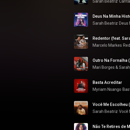
Sarah Beatriz
Canta
Deus Na Minha Histó
Sarah Beatriz
Deus 
Redentor (feat. Sar
Marcelo Markes
Red
Outro Na Fornalha (
Mari Borges
 & 
Sarah
Basta Acreditar
Myriam Nsango
Bas
Você Me Escolheu (
Sarah Beatriz
Você 
Não Te Retires de 