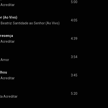
5:00
 Acreditar
r (Ao Vivo)
4:05
 Beatriz
Santidade ao Senhor (Ao Vivo)
Presença
4:39
 Acreditar
3:54
 Amor
ilhou
3:45
 Acreditar
5:20
ta Acreditar