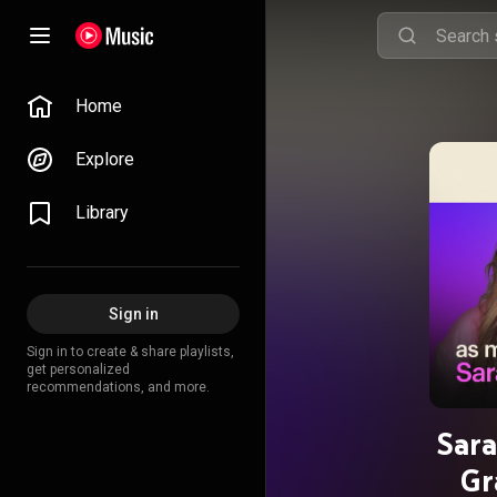
Home
Explore
Library
Sign in
Sign in to create & share playlists,
get personalized
recommendations, and more.
Sara
Gr