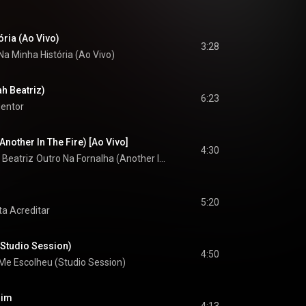
ria (Ao Vivo)
3:28
Na Minha História (Ao Vivo)
ah Beatriz)
6:23
entor
Another In The Fire) [Ao Vivo]
4:30
 Beatriz
Outro Na Fornalha (Another In The Fire) [Ao Vivo]
5:20
ta Acreditar
Studio Session)
4:50
Me Escolheu (Studio Session)
Mim