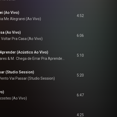
i (Ao Vivo)
4:52
ia Me Alegrarei (Ao Vivo)
sa (Ao Vivo)
6:06
 Voltar Pra Casa (Ao Vivo)
 Aprender (Acústico Ao Vivo)
5:10
oares
 & 
Mauro Henrique
Chega de Errar Pra Aprender (Acústico Ao Vivo)
sar (Studio Session)
5:20
Vento Vai Passar (Studio Session)
vo)
6:47
costes (Ao Vivo)
4:25