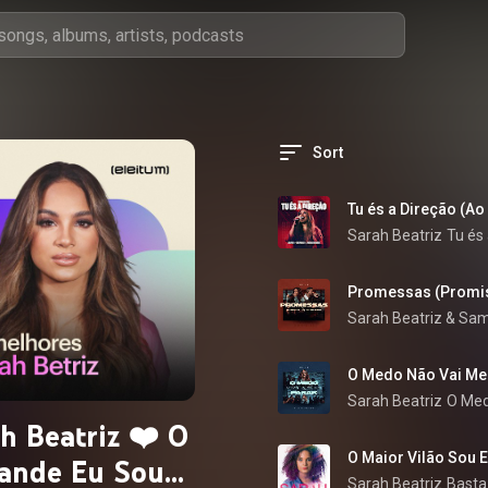
Sort
Tu és a Direção (Ao
Sarah Beatriz
Tu és 
Promessas (Promis
Sarah Beatriz
 & 
O Medo Não Vai Me 
Sarah Beatriz
O Med
h Beatriz ❤️ O
O Maior Vilão Sou 
ande Eu Sou
Sarah Beatriz
Basta