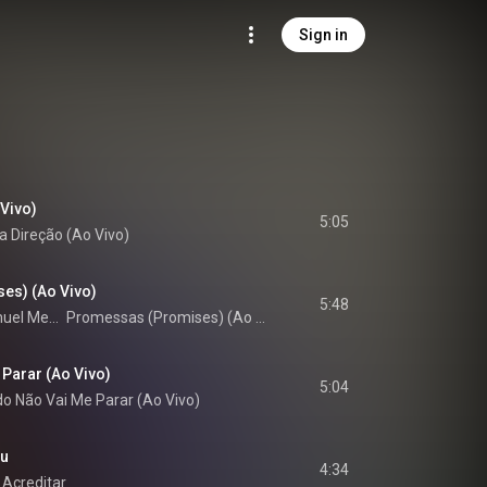
Sign in
 Vivo)
5:05
a Direção (Ao Vivo)
es) (Ao Vivo)
5:48
Samuel Messias
Promessas (Promises) (Ao Vivo)
Parar (Ao Vivo)
5:04
o Não Vai Me Parar (Ao Vivo)
Eu
4:34
 Acreditar