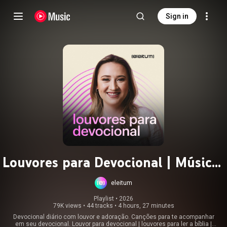
Sign in
Louvores para Devocional | Músicas
para Devocional
eleitum
Playlist
 • 
2026
79K views
•
44 tracks
•
4 hours, 27 minutes
Devocional diário com louvor e adoração. Canções para te acompanhar
em seu devocional. Louvor para devocional | louvores para ler a bíblia |