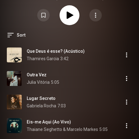
louvor para meditar | louvores para orar | momento de devocional | meditar
na palavra - Foto: Thamires Garcia
Sort
Que Deus é esse? (Acústico)
Thamires Garcia
3:42
Outra Vez
Julia Vitória
5:05
Lugar Secreto
Gabriela Rocha
7:03
Eis-me Aqui (Ao Vivo)
Thaiane Seghetto & Marcelo Markes
5:05