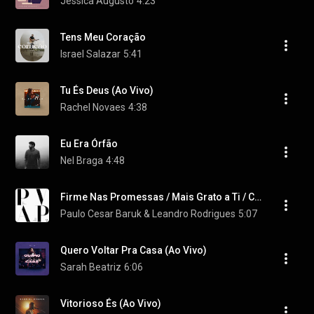
Jéssica Augusto
4:23
Tens Meu Coração
Israel Salazar
5:41
Tu És Deus (Ao Vivo)
Rachel Novaes
4:38
Eu Era Órfão
Nel Braga
4:48
Firme Nas Promessas / Mais Grato a Ti / Cristo Cura Sim / Sou Feliz Com Jesus / Castelo Forte (Ao Vivo)
Paulo Cesar Baruk & Leandro Rodrigues
5:07
Quero Voltar Pra Casa (Ao Vivo)
Sarah Beatriz
6:06
Vitorioso És (Ao Vivo)