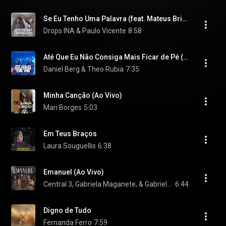
Se Eu Tenho Uma Palavra (feat. Mateus Brito)
Drops INA & Paulo Vicente
8:58
Até Que Eu Não Consiga Mais Ficar de Pé (Ao Vivo)
Daniel Berg & Theo Rubia
7:35
Minha Canção (Ao Vivo)
Mari Borges
5:03
Em Teus Braços
Laura Souguellis
6:38
Emanuel (Ao Vivo)
Central 3, Gabriela Maganete, & Gabriela Rocha
6:44
Digno de Tudo
Fernanda Ferro
7:59