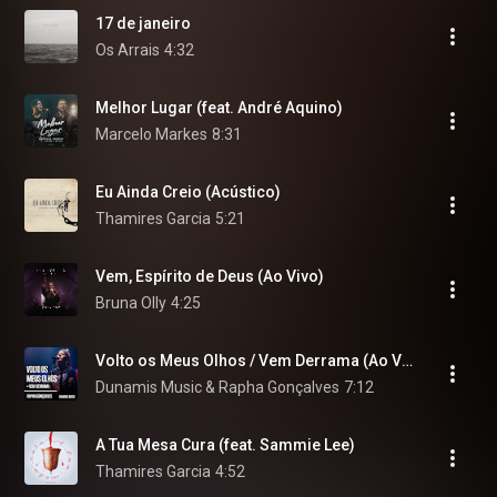
17 de janeiro
Os Arrais
4:32
Melhor Lugar (feat. André Aquino)
Marcelo Markes
8:31
Eu Ainda Creio (Acústico)
Thamires Garcia
5:21
Vem, Espírito de Deus (Ao Vivo)
Bruna Olly
4:25
Volto os Meus Olhos / Vem Derrama (Ao Vivo)
Dunamis Music & Rapha Gonçalves
7:12
A Tua Mesa Cura (feat. Sammie Lee)
Thamires Garcia
4:52