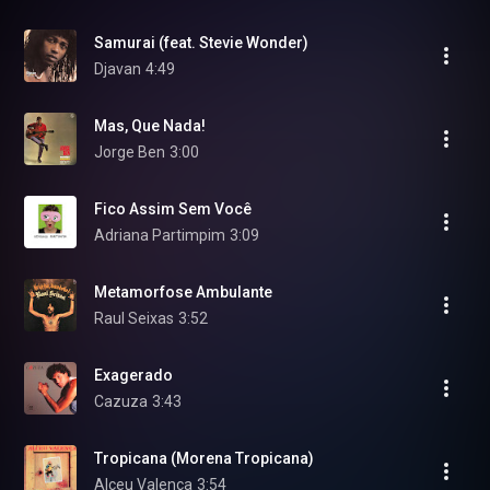
Samurai (feat. Stevie Wonder)
Djavan
4:49
Mas, Que Nada!
Jorge Ben
3:00
Fico Assim Sem Você
Adriana Partimpim
3:09
Metamorfose Ambulante
Raul Seixas
3:52
Exagerado
Cazuza
3:43
Tropicana (Morena Tropicana)
Alceu Valença
3:54