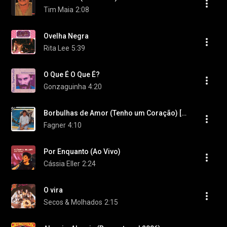
Tim Maia
2:08
Ovelha Negra
Rita Lee
5:39
O Que É O Que É?
Gonzaguinha
4:20
Borbulhas de Amor (Tenho um Coração) [Borbujas de Amor]
Fagner
4:10
Por Enquanto (Ao Vivo)
Cássia Eller
2:24
O vira
Secos & Molhados
2:15