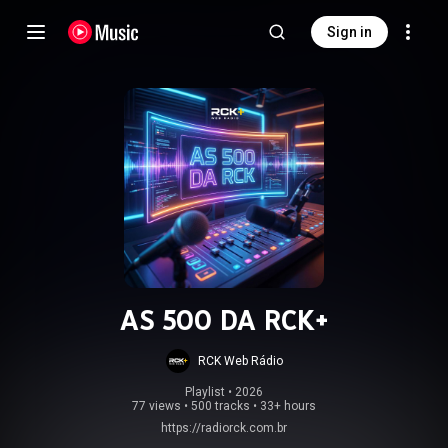
Sign in
AS 500 DA RCK+
RCK Web Rádio
Playlist
 • 
2026
77 views
•
500 tracks
•
33+ hours
https://radiorck.com.br