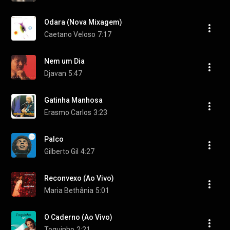
Odara (Nova Mixagem)
Caetano Veloso
7:17
Nem um Dia
Djavan
5:47
Gatinha Manhosa
Erasmo Carlos
3:23
Palco
Gilberto Gil
4:27
Reconvexo (Ao Vivo)
Maria Bethânia
5:01
O Caderno (Ao Vivo)
Toquinho
2:21