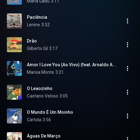
Maria Gadu
3:17
Paciência
Lenine
3:52
Drão
Gilberto Gil
3:17
Amor I Love You (Ao Vivo) (feat. Arnaldo Antunes)
Marisa Monte
3:21
O Leaozinho
Caetano Veloso
3:05
O Mundo É Um Moinho
Cartola
3:56
Águas De Março