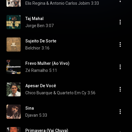
Elis Regina & Antonio Carlos Jobim
3:33
Taj Mahal
Jorge Ben
3:07
Sujeito De Sorte
Belchior
3:16
Frevo Mulher (Ao Vivo)
Zé Ramalho
5:11
Apesar De Você
Chico Buarque & Quarteto Em Cy
3:56
Sina
Djavan
5:33
Primavera (Vai Chuva)