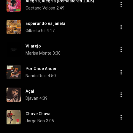
Alegria, Alegria (Remastered 2006)
Caetano Veloso
2:49
Esperando na janela
Gilberto Gil
4:17
Vilarejo
Marisa Monte
3:30
Por Onde Andei
Nando Reis
4:50
Açaí
Djavan
4:39
Chove Chuva
Jorge Ben
3:05