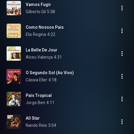
Vamos Fugir
Gilberto Gil
5:38
Como Nossos Pais
Elis Regina
4:22
La Belle De Jour
Alceu Valença
4:31
O Segundo Sol (Ao Vivo)
Cássia Eller
4:18
País Tropical
Jorge Ben
4:11
All Star
Nando Reis
3:54