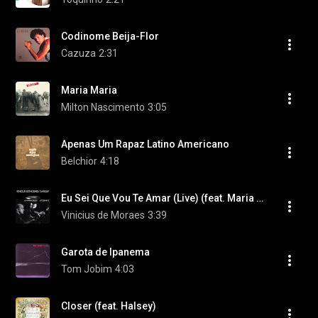
Codinome Beija-Flor
Cazuza
2:31
Maria Maria
Milton Nascimento
3:05
Apenas Um Rapaz Latino Americano
Belchior
4:18
Eu Sei Que Vou Te Amar (Live) (feat. Maria Creuza & Toquinho)
Vinicius de Moraes
3:39
Garota de Ipanema
Tom Jobim
4:03
Closer (feat. Halsey)