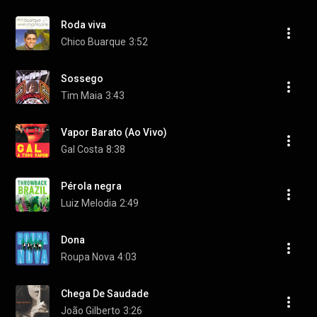
Roda viva
Chico Buarque
3:52
Sossego
Tim Maia
3:43
Vapor Barato (Ao Vivo)
Gal Costa
8:38
Pérola negra
Luiz Melodia
2:49
Dona
Roupa Nova
4:03
Chega De Saudade
João Gilberto
3:26