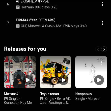
АЛЕКСАНДР ЛУРЬЕ
6
Ноггано
90K plays
3:20
FIRMAA (feat. DEEMARS)
7
GUF, Murovei, & Смоки Мо
179K plays
3:40
Releases for you
Мотивэй
Пхукетская
Исправно
Single
•
Single
•
Витя АК,
Single
•
Murovei
Копюшон Ноу Мо
Фаст Альберто, &
Brick Bazuka