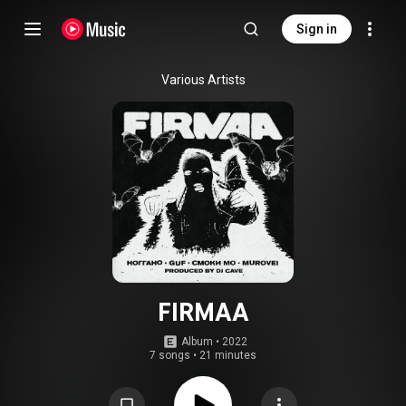
Sign in
Various Artists
FIRMAA
Album
 • 
2022
7 songs
•
21 minutes