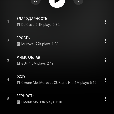
БЛАГОДАРНОСТЬ
1
DJ Cave
9.1K plays
0:32
ЯРОСТЬ
2
Murovei
77K plays
1:56
МИМО ОБЛАВ
3
GUF
1.6M plays
2:49
OZZY
4
Смоки Мо, Murovei, GUF, and Ноггано
1M plays
5:19
ВЕРНОСТЬ
5
Смоки Мо
39K plays
3:38