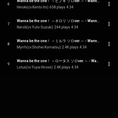
Wanna be the one！ ～ヒノキ ソロver.～ - Wanna be the one！-Hinokir Solo ver.-
6
Hinoki(cv.Kento Ito)
658 plays
4:34
Wanna be the one！ ～ネロリ ソロver.～ - Wanna be the one！-Neroli Solo ver.-
7
Neroli(cv.Yuto Suzuki)
244 plays
4:34
Wanna be the one！ ～ミルラ ソロver.～ - Wanna be the one！-Myrrh Solo ver.-
8
Myrrh(cv.Shohei Komatsu)
2.4K plays
4:34
Wanna be the one！ ～ロータス ソロver.～ - Wanna be the one！-Lotus Solo ver.-
9
Lotus(cv.Yuya Hirose)
2.4K plays
4:34