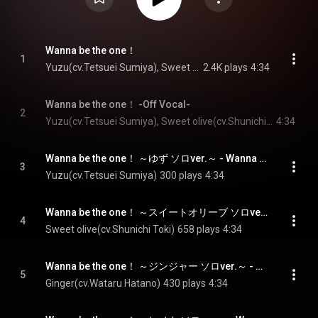
Wanna be the one！
1
Yuzu(cv.Tetsuei Sumiya), Sweet olive(cv.Shunichi Toki), Ginger(cv.Wataru Hatano), Hinoki(cv.Kento Ito), Neroli(cv.Yuto Suzuki), Myrrh(cv.Shohei Komatsu), and Lotus(cv.Yuya Hirose)
2.4K plays
4:34
Wanna be the one！ -Off Vocal-
2
Yuzu(cv.Tetsuei Sumiya), Sweet olive(cv.Shunichi Toki), Ginger(cv.Wataru Hatano), Hinoki(cv.Kento Ito), Neroli(cv.Yuto Suzuki), Myrrh(cv.Shohei Komatsu), and Lotus(cv.Yuya Hirose)
4:34
Wanna be the one！ ～ゆず ソロver.～ - Wanna be the one！ -Yuzu Solo ver.-
3
Yuzu(cv.Tetsuei Sumiya)
300 plays
4:34
Wanna be the one！ ～スイートオリーブ ソロver.～ - Wanna be the one！-Sweet olive Solo ver.-
4
Sweet olive(cv.Shunichi Toki)
658 plays
4:34
Wanna be the one！ ～ジンジャー ソロver.～ - Wanna be the one！-Ginger Solo ver.-
5
Ginger(cv.Wataru Hatano)
430 plays
4:34