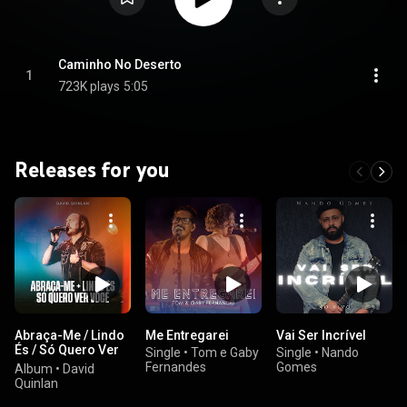
Caminho No Deserto
1
723K plays
5:05
Releases for you
Abraça-Me / Lindo
Me Entregarei
Vai Ser Incrível
És / Só Quero Ver
Single
•
Tom e Gaby
Single
•
Nando
Você
Fernandes
Gomes
Album
•
David
Quinlan