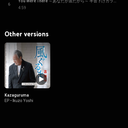
You Were There ～あなたが居たから～ 半音下げカラオケ
6
4:59
Other versions
Kazaguruma
EP
•
Ikuzo Yoshi