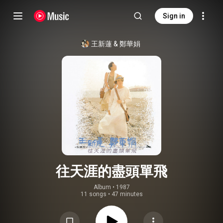
Sign in
王新蓮
 & 
鄭華娟
往天涯的盡頭單飛
Album
 • 
1987
11 songs
•
47 minutes