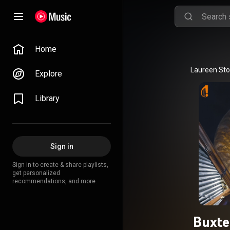
Home
Explore
Library
Sign in
Sign in to create & share playlists,
get personalized
recommendations, and more.
Buxte