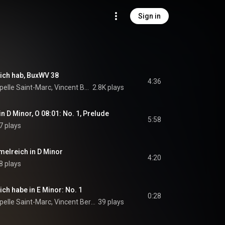
Sign in
Dich hab, BuxWV 38
4:36
Ensemble de La Chapelle Saint-Marc, Vincent Bernhardt, Laureen Stoulig-Thinnes, and Dietrich Buxtehude
2.8K plays
n D Minor, O 08:01: No. 1, Prelude
5:58
7 plays
melreich in D Minor
4:20
8 plays
ich habe in E Minor: No. 1
0:28
Ensemble de La Chapelle Saint-Marc, Vincent Bernhardt, & Laureen Stoulig-Thinnes
39 plays