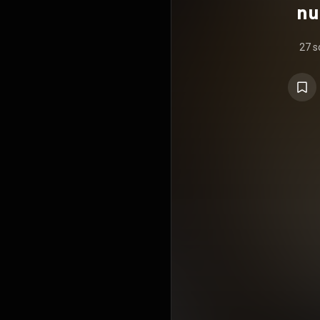
nu
27 s