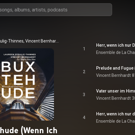
Laureen Stoulig-Thinnes, Vincent Bernhardt, Ensemble de La Chapelle Saint-Marc, and Dietrich Buxtehude
Herr, wenn ich nur 
1
Prelude and Fugue i
2
Vincent Bernhardt
8
Vater unser im Him
3
Vincent Bernhardt
3
Herr, wenn ich nur d
4
hude (Wenn Ich