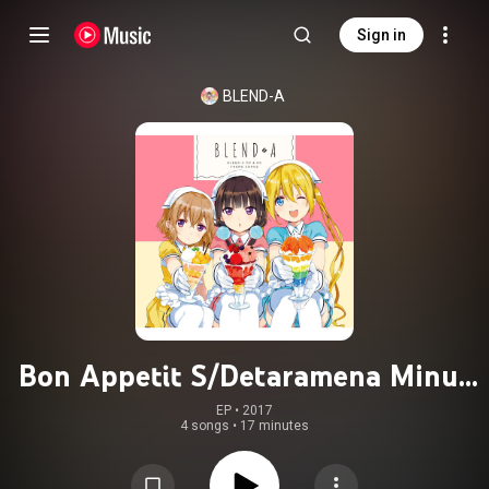
Sign in
BLEND-A
Bon Appetit S/Detaramena Minus
to Plus ni Okeru BlendKou
EP
 • 
2017
4 songs
•
17 minutes