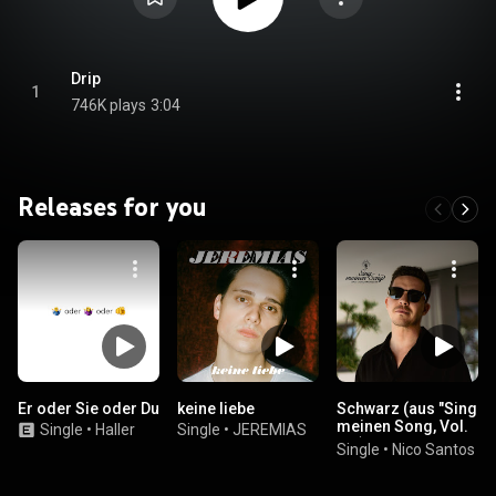
Drip
1
746K plays
3:04
Releases for you
Er oder Sie oder Du
keine liebe
Schwarz (aus "Sing
meinen Song, Vol.
Single
•
Haller
Single
•
JEREMIAS
10")
Single
•
Nico Santos