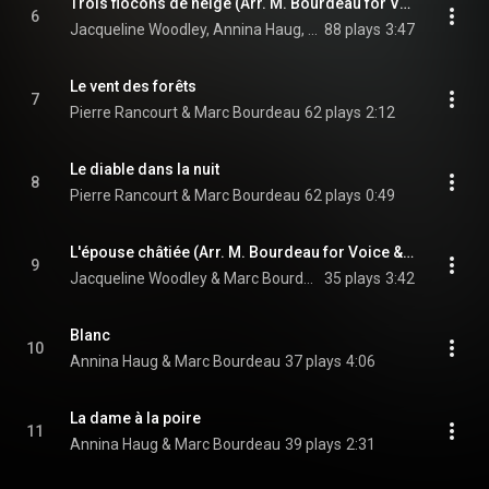
Trois flocons de neige (Arr. M. Bourdeau for Vocal Trio & Piano)
6
Jacqueline Woodley, Annina Haug, Pierre Rancourt, and Marc Bourdeau
88 plays
3:47
Le vent des forêts
7
Pierre Rancourt & Marc Bourdeau
62 plays
2:12
Le diable dans la nuit
8
Pierre Rancourt & Marc Bourdeau
62 plays
0:49
L'épouse châtiée (Arr. M. Bourdeau for Voice & Piano)
9
Jacqueline Woodley & Marc Bourdeau
35 plays
3:42
Blanc
10
Annina Haug & Marc Bourdeau
37 plays
4:06
La dame à la poire
11
Annina Haug & Marc Bourdeau
39 plays
2:31