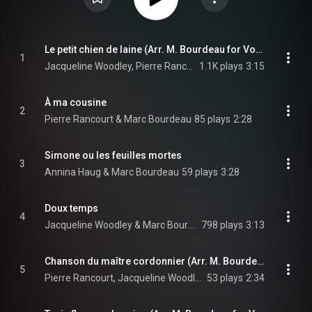
Le petit chien de laine (Arr. M. Bourdeau for Vocal Duet & Piano)
1
Jacqueline Woodley, Pierre Rancourt, & Marc Bourdeau
1.1K plays
3:15
À ma cousine
2
Pierre Rancourt & Marc Bourdeau
85 plays
2:28
Simone ou les feuilles mortes
3
Annina Haug & Marc Bourdeau
59 plays
3:28
Doux temps
4
Jacqueline Woodley & Marc Bourdeau
798 plays
3:13
Chanson du maître cordonnier (Arr. M. Bourdeau for Vocal Trio & Piano)
5
Pierre Rancourt, Jacqueline Woodley, Annina Haug, and Marc Bourdeau
53 plays
2:34