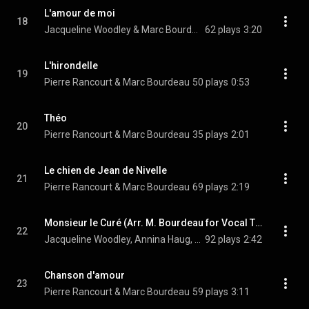
L'amour de moi
18
Jacqueline Woodley & Marc Bourdeau
62 plays
3:20
L'hirondelle
19
Pierre Rancourt & Marc Bourdeau
50 plays
0:53
Théo
20
Pierre Rancourt & Marc Bourdeau
35 plays
2:01
Le chien de Jean de Nivelle
21
Pierre Rancourt & Marc Bourdeau
69 plays
2:19
Monsieur le Curé (Arr. M. Bourdeau for Vocal Trio & Piano)
22
Jacqueline Woodley, Annina Haug, Pierre Rancourt, and Marc Bourdeau
92 plays
2:42
Chanson d'amour
23
Pierre Rancourt & Marc Bourdeau
59 plays
3:11