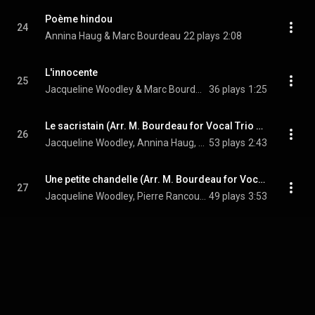
Poème hindou
24
Annina Haug & Marc Bourdeau
22 plays
2:08
L'innocente
25
Jacqueline Woodley & Marc Bourdeau
36 plays
1:25
Le sacristain (Arr. M. Bourdeau for Vocal Trio & Piano)
26
Jacqueline Woodley, Annina Haug, Pierre Rancourt, and Marc Bourdeau
53 plays
2:43
Une petite chandelle (Arr. M. Bourdeau for Vocal Duet & Piano)
27
Jacqueline Woodley, Pierre Rancourt, & Marc Bourdeau
49 plays
3:53