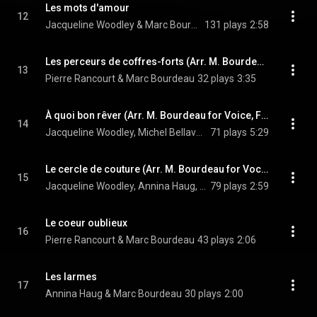
Les mots d'amour
12
Jacqueline Woodley & Marc Bourdeau
131 plays
2:58
Les perceurs de coffres-forts (Arr. M. Bourdeau for Voice & Piano)
13
Pierre Rancourt & Marc Bourdeau
32 plays
3:35
À quoi bon rêver (Arr. M. Bourdeau for Voice, Flute & Piano)
14
Jacqueline Woodley, Michel Bellavance, & Marc Bourdeau
71 plays
5:29
Le cercle de couture (Arr. M. Bourdeau for Vocal Trio & Piano)
15
Jacqueline Woodley, Annina Haug, Pierre Rancourt, and Marc Bourdeau
79 plays
2:59
Le coeur oublieux
16
Pierre Rancourt & Marc Bourdeau
43 plays
2:06
Les larmes
17
Annina Haug & Marc Bourdeau
30 plays
2:00