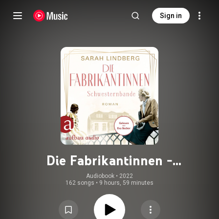
Sign in
Die Fabrikantinnen -
Schwesternbande - Die
Audiobook
 • 
2022
162 songs
•
9 hours, 59 minutes
Fabrikantinnen-Saga, Band 1
(Ungekürzt)