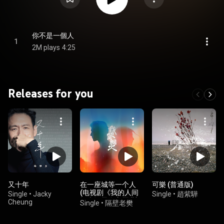
你不是一個人
1
2M plays
4:25
Releases for you
又十年
在一座城等一个人
可樂 (普通版)
(电视剧《我的人间
Single
•
Jacky
Single
•
趙紫驊
烟火》思念主题曲)
Cheung
Single
•
隔壁老樊