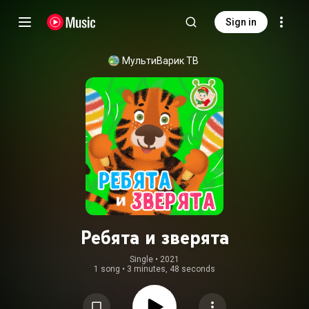
Sign in
МультиВарик ТВ
Ребята и зверята
Single
 • 
2021
1 song
•
3 minutes, 48 seconds