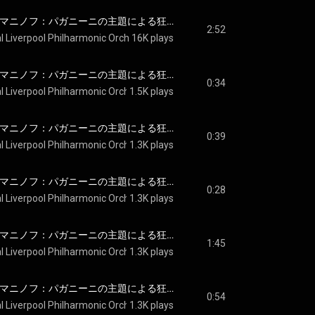
Rachmaninoff: ラフマニノフ：パガニーニの主題による狂詩曲 作品43: 第18変奏: Andante cantabile - Rachmaninoff: Rhapsody on a Theme of Paganini, Op. 43: Var. 18. Andante cantabile "The 18th Variation"
2:52
l Liverpool Philharmonic Orchestra
16K plays
, 
Vasily Petrenko
 & 
Sergei Rachmani
Rachmaninoff: ラフマニノフ：パガニーニの主題による狂詩曲 作品43: 第19変奏: A tempo vivace - Rachmaninoff: Rhapsody on a Theme of Paganini, Op. 43: Var. 19. A tempo vivace
0:34
l Liverpool Philharmonic Orchestra
1.5K plays
, 
Vasily Petrenko
 & 
Sergei Rachmani
Rachmaninoff: ラフマニノフ：パガニーニの主題による狂詩曲 作品43: 第20変奏: Un poco piu vivo - Rachmaninoff: Rhapsody on a Theme of Paganini, Op. 43: Var. 20. Un poco più vivo
0:39
l Liverpool Philharmonic Orchestra
1.3K plays
, 
Vasily Petrenko
 & 
Sergei Rachmani
Rachmaninoff: ラフマニノフ：パガニーニの主題による狂詩曲 作品43: 第21変奏: Un poco piu vivo - Rachmaninoff: Rhapsody on a Theme of Paganini, Op. 43: Var. 21. Un poco più vivo
0:28
l Liverpool Philharmonic Orchestra
1.3K plays
, 
Vasily Petrenko
 & 
Sergei Rachmani
Rachmaninoff: ラフマニノフ：パガニーニの主題による狂詩曲 作品43: 第22変奏: Un poco piu vivo (Alla breve) - Rachmaninoff: Rhapsody on a Theme of Paganini, Op. 43: Var. 22. Un poco più vivo (alla breve)
1:45
l Liverpool Philharmonic Orchestra
1.3K plays
, 
Vasily Petrenko
 & 
Sergei Rachmani
Rachmaninoff: ラフマニノフ：パガニーニの主題による狂詩曲 作品43: 第23変奏: L'istesso tempo - Rachmaninoff: Rhapsody on a Theme of Paganini, Op. 43: Var. 23. L'istesso tempo
0:54
l Liverpool Philharmonic Orchestra
1.3K plays
, 
Vasily Petrenko
 & 
Sergei Rachmani