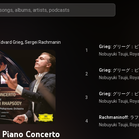
Edvard Grieg
, 
Sergei Rachmaninoff
 & 
Royal Liverpool Philharmonic Orch
1
Nobuyuki Tsujii
, 
Roya
2
Nobuyuki Tsujii
, 
Roya
3
Nobuyuki Tsujii
, 
Roya
4
Nobuyuki Tsujii
, 
Roya
: Piano Concerto