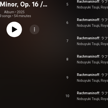
Minor, Op. 16 /
5
Nobuyuki Tsujii
, 
Roya
chmaninoff:
Album
 • 
2025
9 songs
•
54 minutes
ody on a Theme
6
Nobuyuki Tsujii
, 
Roya
aganini, Op. 43
7
Nobuyuki Tsujii
, 
Roya
8
Nobuyuki Tsujii
, 
Roya
9
Nobuyuki Tsujii
, 
Roya
10
Nobuyuki Tsujii
, 
Roya