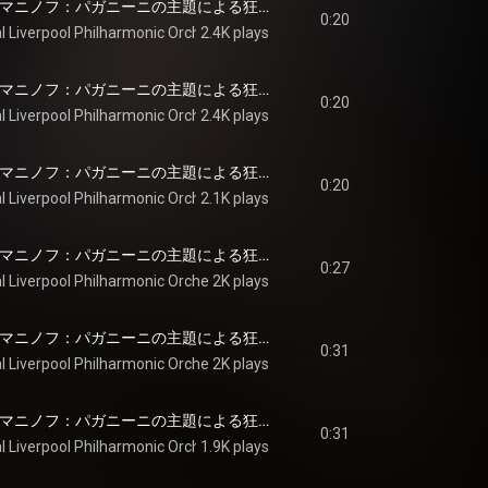
Rachmaninoff: ラフマニノフ：パガニーニの主題による狂詩曲 作品43: 第1変奏: Allegro vivace - Rachmaninoff: Rhapsody on a Theme of Paganini, Op. 43: Var. 1. Precedente
0:20
l Liverpool Philharmonic Orchestra
2.4K plays
, 
Vasily Petrenko
 & 
Sergei Rachmani
Rachmaninoff: ラフマニノフ：パガニーニの主題による狂詩曲 作品43: 主題: L'istesso tempo - Rachmaninoff: Rhapsody on a Theme of Paganini, Op. 43: Theme
0:20
l Liverpool Philharmonic Orchestra
2.4K plays
, 
Vasily Petrenko
 & 
Sergei Rachmani
Rachmaninoff: ラフマニノフ：パガニーニの主題による狂詩曲 作品43: 第2変奏: L'istesso tempo - Rachmaninoff: Rhapsody on a Theme of Paganini, Op. 43: Var. 2. L'istesso tempo
0:20
l Liverpool Philharmonic Orchestra
2.1K plays
, 
Vasily Petrenko
 & 
Sergei Rachmani
Rachmaninoff: ラフマニノフ：パガニーニの主題による狂詩曲 作品43: 第3変奏: L'istesso tempo - Rachmaninoff: Rhapsody on a Theme of Paganini, Op. 43: Var. 3. L'istesso tempo
0:27
l Liverpool Philharmonic Orchestra
2K plays
, 
Vasily Petrenko
 & 
Sergei Rachmani
Rachmaninoff: ラフマニノフ：パガニーニの主題による狂詩曲 作品43: 第4変奏: Piu vivo - Rachmaninoff: Rhapsody on a Theme of Paganini, Op. 43: Var. 4. Più vivo
0:31
l Liverpool Philharmonic Orchestra
2K plays
, 
Vasily Petrenko
 & 
Sergei Rachmani
Rachmaninoff: ラフマニノフ：パガニーニの主題による狂詩曲 作品43: 第5変奏: Tempo precedente - Rachmaninoff: Rhapsody on a Theme of Paganini, Op. 43: Var. 5. Tempo precedente
0:31
l Liverpool Philharmonic Orchestra
1.9K plays
, 
Vasily Petrenko
 & 
Sergei Rachmani