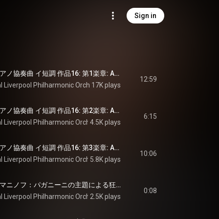
Sign in
estra
Grieg: グリーグ：ピアノ協奏曲 イ短調 作品16: 第1楽章: Allegro molto moderato - Grieg: Piano Concerto in A Minor, Op. 16: I. Allegro molto moderato
12:59
l Liverpool Philharmonic Orchestra
17K plays
, 
Vasily Petrenko
 & 
Edvard Grieg
Grieg: グリーグ：ピアノ協奏曲 イ短調 作品16: 第2楽章: Adagio - Grieg: Piano Concerto in A Minor, Op. 16: II. Adagio
6:15
l Liverpool Philharmonic Orchestra
4.5K plays
, 
Vasily Petrenko
 & 
Edvard Grieg
Grieg: グリーグ：ピアノ協奏曲 イ短調 作品16: 第3楽章: Allegro moderato molto e marcato - Grieg: Piano Concerto in A Minor, Op. 16: III. Allegro moderato molto e marcato
10:06
l Liverpool Philharmonic Orchestra
5.8K plays
, 
Vasily Petrenko
 & 
Edvard Grieg
Rachmaninoff: ラフマニノフ：パガニーニの主題による狂詩曲 作品43: 序奏: Allegro vivace - Rachmaninoff: Rhapsody on a Theme of Paganini, Op. 43: Introduction. Allegro vivace
0:08
l Liverpool Philharmonic Orchestra
2.5K plays
, 
Vasily Petrenko
 & 
Sergei Rachmani