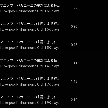
Rachmaninoff: ラフマニノフ：パガニーニの主題による狂詩曲 作品43: 第12変奏: Tempo di minuetto - Rachmaninoff: Rhapsody on a Theme of Paganini, Op. 43: Var. 12. Tempo di minuetto
1:22
l Liverpool Philharmonic Orchestra
1.6K plays
, 
Vasily Petrenko
 & 
Sergei Rachmani
Rachmaninoff: ラフマニノフ：パガニーニの主題による狂詩曲 作品43: 第13変奏: Allegro - Rachmaninoff: Rhapsody on a Theme of Paganini, Op. 43: Var. 13. Allegro
0:30
l Liverpool Philharmonic Orchestra
1.5K plays
, 
Vasily Petrenko
 & 
Sergei Rachmani
Rachmaninoff: ラフマニノフ：パガニーニの主題による狂詩曲 作品43: 第14変奏: L'istesso tempo - Rachmaninoff: Rhapsody on a Theme of Paganini, Op. 43: Var. 14. L'istesso tempo
0:45
l Liverpool Philharmonic Orchestra
1.5K plays
, 
Vasily Petrenko
 & 
Sergei Rachmani
Rachmaninoff: ラフマニノフ：パガニーニの主題による狂詩曲 作品43: 第15変奏: Piu vivo scherzando - Rachmaninoff: Rhapsody on a Theme of Paganini, Op. 43: Var. 15. Più vivo scherzando
1:11
l Liverpool Philharmonic Orchestra
1.4K plays
, 
Vasily Petrenko
 & 
Sergei Rachmani
Rachmaninoff: ラフマニノフ：パガニーニの主題による狂詩曲 作品43: 第16変奏: Allegretto - Rachmaninoff: Rhapsody on a Theme of Paganini, Op. 43: Var. 16. Allegretto
1:43
l Liverpool Philharmonic Orchestra
1.7K plays
, 
Vasily Petrenko
 & 
Sergei Rachmani
Rachmaninoff: ラフマニノフ：パガニーニの主題による狂詩曲 作品43: 第17変奏: Allegretto - Rachmaninoff: Rhapsody on a Theme of Paganini, Op. 43: Var. 17. [Allegretto]
2:19
l Liverpool Philharmonic Orchestra
1.9K plays
, 
Vasily Petrenko
 & 
Sergei Rachmani