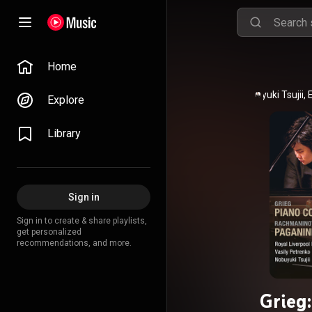
Home
Nobuyuki Tsujii
, 
Explore
Library
Sign in
Sign in to create & share playlists,
get personalized
recommendations, and more.
Grieg