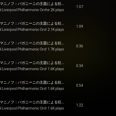
Rachmaninoff: ラフマニノフ：パガニーニの主題による狂詩曲 作品43: 第6変奏: L'istesso tempo - Rachmaninoff: Rhapsody on a Theme of Paganini, Op. 43: Var. 6. L'istesso tempo
1:07
l Liverpool Philharmonic Orchestra
2K plays
, 
Vasily Petrenko
 & 
Sergei Rachmani
Rachmaninoff: ラフマニノフ：パガニーニの主題による狂詩曲 作品43: 第7変奏: Meno mosso, a tempo mederato - Rachmaninoff: Rhapsody on a Theme of Paganini, Op. 43: Var. 7. Meno mosso, a tempo moderato
1:09
l Liverpool Philharmonic Orchestra
2.1K plays
, 
Vasily Petrenko
 & 
Sergei Rachmani
Rachmaninoff: ラフマニノフ：パガニーニの主題による狂詩曲 作品43: 第8変奏: Tempo I - Rachmaninoff: Rhapsody on a Theme of Paganini, Op. 43: Var. 8. Tempo I
0:36
l Liverpool Philharmonic Orchestra
1.7K plays
, 
Vasily Petrenko
 & 
Sergei Rachmani
Rachmaninoff: ラフマニノフ：パガニーニの主題による狂詩曲 作品43: 第9変奏: L'istesso tempo - Rachmaninoff: Rhapsody on a Theme of Paganini, Op. 43: Var. 9. L'istesso tempo
0:34
l Liverpool Philharmonic Orchestra
1.6K plays
, 
Vasily Petrenko
 & 
Sergei Rachmani
Rachmaninoff: ラフマニノフ：パガニーニの主題による狂詩曲 作品43: 第10変奏: Poco marcato - Rachmaninoff: Rhapsody on a Theme of Paganini, Op. 43: Var. 10. [Poco marcato]
0:54
l Liverpool Philharmonic Orchestra
1.6K plays
, 
Vasily Petrenko
 & 
Sergei Rachmani
Rachmaninoff: ラフマニノフ：パガニーニの主題による狂詩曲 作品43: 第11変奏: Moderato - Rachmaninoff: Rhapsody on a Theme of Paganini, Op. 43: Var. 11. Moderato
1:22
l Liverpool Philharmonic Orchestra
1.6K plays
, 
Vasily Petrenko
 & 
Sergei Rachmani