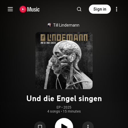
Sign in
Till Lindemann
Und die Engel singen
EP
 • 
2025
4 songs
•
15 minutes