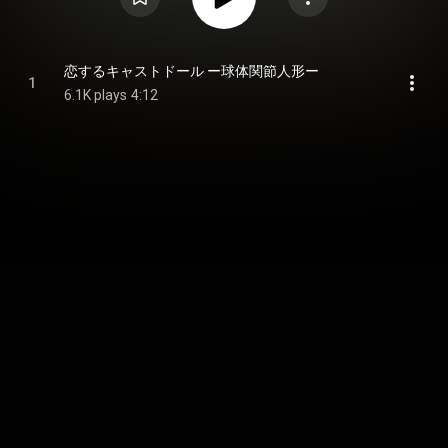
恋するキャストドール ー球体関節人形ー
1
6.1K plays
4:12