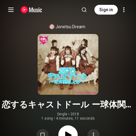
Sign in
Jonetsu Dream
恋するキャストドール ー球体関節
人形ー
Single
 • 
2018
1 song
•
4 minutes, 11 seconds