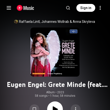
Sign in
Raffaela Lintl
, 
Johannes Wollrab
 & 
Anna Skryleva
Eugen Engel: Grete Minde (feat.
Marko Pantelić, Kristi Anna Isene,
Album
 • 
2023
58 songs
•
1 hour, 58 minutes
Jan Arik Redmer & Jadwiga
Postrożna)