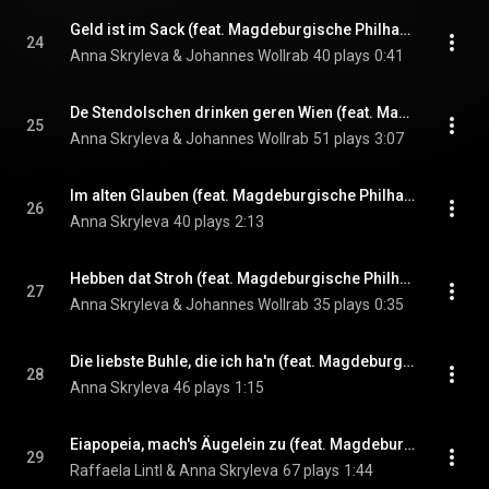
Geld ist im Sack (feat. Magdeburgische Philharmonie, Benjamin Lee, Frank Heinrich & Opernchor des Theaters Magdeburg)
24
Anna Skryleva & Johannes Wollrab
40 plays
0:41
De Stendolschen drinken geren Wien (feat. Magdeburgische Philharmonie, Frank Heinrich, Benjamin Lee & Na’ama Shulman)
25
Anna Skryleva & Johannes Wollrab
51 plays
3:07
Im alten Glauben (feat. Magdeburgische Philharmonie, Karina Repova & Na’ama Shulman)
26
Anna Skryleva
40 plays
2:13
Hebben dat Stroh (feat. Magdeburgische Philharmonie & Benjamin Lee)
27
Anna Skryleva & Johannes Wollrab
35 plays
0:35
Die liebste Buhle, die ich ha'n (feat. Magdeburgische Philharmonie, Benjamin Lee & Opernchor des Theaters Magdeburg)
28
Anna Skryleva
46 plays
1:15
Eiapopeia, mach's Äugelein zu (feat. Magdeburgische Philharmonie)
29
Raffaela Lintl & Anna Skryleva
67 plays
1:44