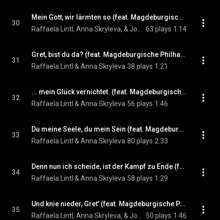
Mein Gott, wir lärmten so (feat. Magdeburgische Philharmonie, Na’ama Shulman & Benjamin Lee)
30
Raffaela Lintl, Anna Skryleva, & Johannes Wollrab
63 plays
1:14
Gret, bist du da? (feat. Magdeburgische Philharmonie & Zoltan Nyari)
31
Raffaela Lintl & Anna Skryleva
38 plays
1:21
... mein Glück vernichtet. (feat. Magdeburgische Philharmonie & Zoltan Nyari)
32
Raffaela Lintl & Anna Skryleva
56 plays
1:46
Du meine Seele, du mein Sein (feat. Magdeburgische Philharmonie & Zoltan Nyari)
33
Raffaela Lintl & Anna Skryleva
80 plays
2:33
Denn nun ich scheide, ist der Kampf zu Ende (feat. Magdeburgische Philharmonie & Zoltan Nyari)
34
Raffaela Lintl & Anna Skryleva
58 plays
1:29
Und knie nieder, Gret' (feat. Magdeburgische Philharmonie, Zoltan Nyari & Opernchor des Theaters Magdeburg)
35
Raffaela Lintl, Anna Skryleva, & Johannes Wollrab
50 plays
1:46