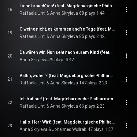
Liebe brauch' ich! (feat. Magdeburgische Philharmonie & Zoltan Nyari)
18
Raffaela Lintl & Anna Skryleva
68 plays
1:44
O weine nicht, es kommen and're Tage (feat. Magdeburgische Philharmonie & Zoltan Nyari)
19
Raffaela Lintl & Anna Skryleva
85 plays
2:42
Da wären wir. Nun seht nach eurem Kind (feat. Magdeburgische Philharmonie, Paul Sketris, Marko Pantelić & Kristi Anna Isene)
20
Anna Skryleva
79 plays
3:42
Valtin, woher? (feat. Magdeburgische Philharmonie & Kristi Anna Isene)
21
Raffaela Lintl & Anna Skryleva
147 plays
2:23
Ich traf sie! (feat. Magdeburgische Philharmonie & Zoltan Nyari)
22
Raffaela Lintl & Anna Skryleva
66 plays
2:23
Hallo, Herr Wirt! (feat. Magdeburgische Philharmonie & Opernchor des Theaters Magdeburg)
23
Anna Skryleva & Johannes Wollrab
47 plays
1:37