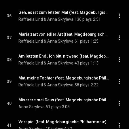
Geh, es ist zum letzten Mal (feat. Magdeburgische Philharmonie, Na’ama Shulman & Karina Repova)
36
Raffaela Lintl & Anna Skryleva
136 plays
2:51
Maria zart von edler Art (feat. Magdeburgische Philharmonie & Zoltan Nyari)
37
Raffaela Lintl & Anna Skryleva
61 plays
1:25
Am letzten End', ich bitt, nit wend (feat. Magdeburgische Philharmonie, Karina Repova & Na’ama Shulman)
38
Raffaela Lintl & Anna Skryleva
43 plays
1:13
Mut, meine Tochter (feat. Magdeburgische Philharmonie & Karina Repova)
39
Raffaela Lintl & Anna Skryleva
58 plays
2:22
Miserere mei Deus (feat. Magdeburgische Philharmonie, Opernchor des Theaters Magdeburg & Karina Repova)
40
Anna Skryleva
51 plays
3:08
Vorspiel (feat. Magdeburgische Philharmonie)
41
Anna Skryleva
105 plays
4:52