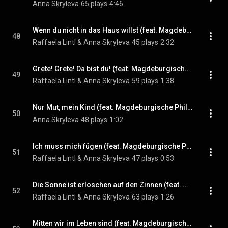
Anna Skryleva
65 plays
4:46
Wenn du nicht in das Haus willst (feat. Magdeburgische Philharmonie & Johannes Stermann)
48
Raffaela Lintl & Anna Skryleva
45 plays
2:32
Grete! Grete! Da bist du! (feat. Magdeburgische Philharmonie & Kristi Anna Isene)
49
Raffaela Lintl & Anna Skryleva
59 plays
1:38
Nur Mut, mein Kind (feat. Magdeburgische Philharmonie & Johannes Stermann)
50
Anna Skryleva
48 plays
1:02
Ich muss mich fügen (feat. Magdeburgische Philharmonie)
51
Raffaela Lintl & Anna Skryleva
47 plays
0:53
Die Sonne ist erloschen auf den Zinnen (feat. Magdeburgische Philharmonie)
52
Raffaela Lintl & Anna Skryleva
63 plays
1:26
Mitten wir im Leben sind (feat. Magdeburgische Philharmonie & Opernchor des Theaters Magdeburg)