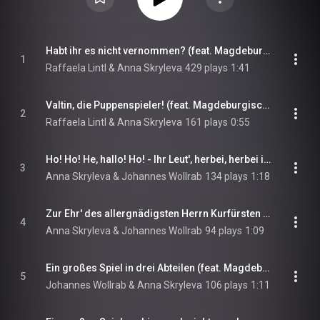
Habt ihr es nicht vernommen? (feat. Magdeburgische Philharmonie)
1
Raffaela Lintl & Anna Skryleva
429 plays
1:41
Valtin, die Puppenspieler! (feat. Magdeburgische Philharmonie, Jadwiga Postrożna, Zoltan Nyari & Opernchor des Theaters Magdeburg)
2
Raffaela Lintl & Anna Skryleva
161 plays
0:55
Ho! Ho! He, hallo! Ho! - Ihr Leut', herbei, herbei ihr Leut'! (feat. Magdeburgische Philharmonie, Opernchor des Theaters Magdeburg, Benjamin Lee & Na’ama Shulman)
3
Anna Skryleva & Johannes Wollrab
134 plays
1:18
Zur Ehr' des allergnädigsten Herrn Kurfürsten von Brandenburg (feat. Magdeburgische Philharmonie)
4
Anna Skryleva & Johannes Wollrab
94 plays
1:09
Ein großes Spiel in drei Abteilen (feat. Magdeburgische Philharmonie & Opernchor des Theaters Magdeburg)
5
Johannes Wollrab & Anna Skryleva
106 plays
1:11