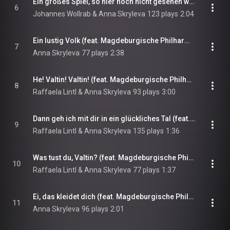
Ein großes Spiel, so hier noch nicht gesehen worden (feat. Magdeburgische Philharmonie & Opernchor des Theaters Magdeburg)
6
Johannes Wollrab & Anna Skryleva
123 plays
2:04
Ein lustig Volk (feat. Magdeburgische Philharmonie, Jadwiga Postrożna & Kristi Anna Isene)
7
Anna Skryleva
77 plays
2:38
He! Valtin! Valtin! (feat. Magdeburgische Philharmonie & Zoltan Nyari)
8
Raffaela Lintl & Anna Skryleva
93 plays
3:00
Dann geh ich mit dir in ein glückliches Tal (feat. Magdeburgische Philharmonie & Zoltan Nyari)
9
Raffaela Lintl & Anna Skryleva
135 plays
1:36
Was tust du, Valtin? (feat. Magdeburgische Philharmonie & Kristi Anna Isene)
10
Raffaela Lintl & Anna Skryleva
77 plays
1:37
Ei, das kleidet dich (feat. Magdeburgische Philharmonie, Jadwiga Postrożna, Kristi Anna Isene & Opernchor des Theaters Magdeburg)
11
Anna Skryleva
96 plays
2:01