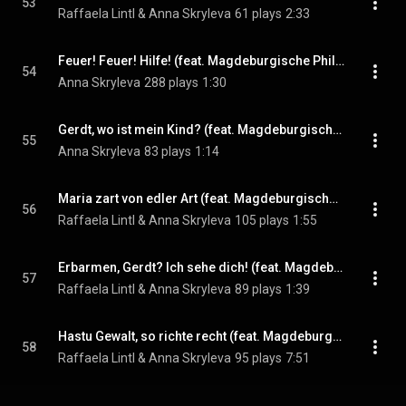
53
Raffaela Lintl & Anna Skryleva
61 plays
2:33
Feuer! Feuer! Hilfe! (feat. Magdeburgische Philharmonie, Jadwiga Postrożna, Kristi Anna Isene & Marko Pantelić)
54
Anna Skryleva
288 plays
1:30
Gerdt, wo ist mein Kind? (feat. Magdeburgische Philharmonie, Marko Pantelić, Kristi Anna Isene & Opernchor des Theaters Magdeburg)
55
Anna Skryleva
83 plays
1:14
Maria zart von edler Art (feat. Magdeburgische Philharmonie, Kristi Anna Isene, Marko Pantelić & Opernchor des Theaters Magdeburg)
56
Raffaela Lintl & Anna Skryleva
105 plays
1:55
Erbarmen, Gerdt? Ich sehe dich! (feat. Magdeburgische Philharmonie)
57
Raffaela Lintl & Anna Skryleva
89 plays
1:39
Hastu Gewalt, so richte recht (feat. Magdeburgische Philharmonie & Opernchor des Theaters Magdeburg)
58
Raffaela Lintl & Anna Skryleva
95 plays
7:51