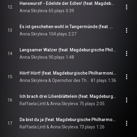
Hanswurst! - Edelste der Edlen! (feat. Magdeburgische Philharmonie, Opernchor des Theaters Magdeburg & Benjamin Lee)
12
Anna Skryleva
65 plays
0:39
Es ist geschehen wohl in Tangermünde (feat. Magdeburgische Philharmonie, Benjamin Lee & Opernchor des Theaters Magdeburg)
13
Anna Skryleva
104 plays
2:27
Langsamer Walzer (feat. Magdeburgische Philharmonie)
14
Anna Skryleva
90 plays
1:48
Hört! Hört! (feat. Magdeburgische Philharmonie)
15
Anna Skryleva & Opernchor des Theaters Magdeburg
81 plays
1:36
Ich brach drei Lilienblättelein (feat. Magdeburgische Philharmonie & Zoltan Nyari)
16
Raffaela Lintl & Anna Skryleva
75 plays
2:05
Da bist du ja (feat. Magdeburgische Philharmonie & Zoltan Nyari)
17
Raffaela Lintl & Anna Skryleva
73 plays
1:26