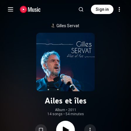
Sign in
Gilles Servat
Ailes et îles
Album
 • 
2011
14 songs
•
54 minutes