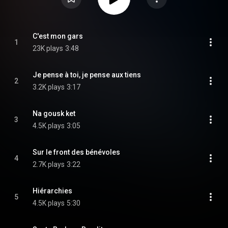
C'est mon gars
1
23K plays
3:48
Je pense à toi, je pense aux tiens
2
3.2K plays
3:17
Na gousk ket
3
4.5K plays
3:05
Sur le front des bénévoles
4
2.7K plays
3:22
Hiérarchies
5
4.5K plays
5:30