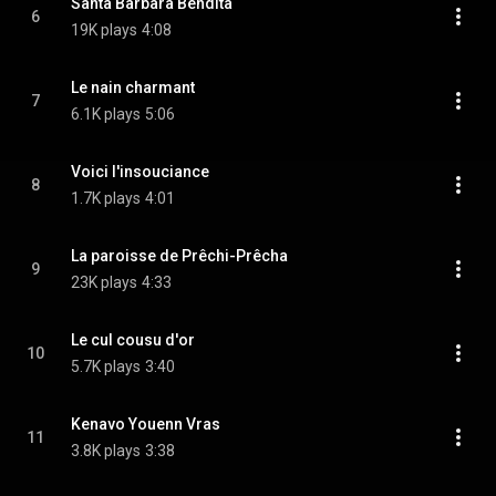
Santa Barbara Bendita
6
19K plays
4:08
Le nain charmant
7
6.1K plays
5:06
Voici l'insouciance
8
1.7K plays
4:01
La paroisse de Prêchi-Prêcha
9
23K plays
4:33
Le cul cousu d'or
10
5.7K plays
3:40
Kenavo Youenn Vras
11
3.8K plays
3:38