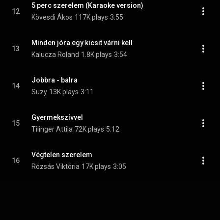
5 perc szerelem (Karaoke version)
12
Kövesdi Ákos
117K plays
3:55
Minden jóra egy kicsit várni kell
13
Kalucza Roland
1.8K plays
3:54
Jobbra - balra
14
Suzy
13K plays
3:11
Gyermekszívvel
15
Tilinger Attila
72K plays
5:12
Végtelen szerelem
16
Rózsás Viktória
17K plays
3:05