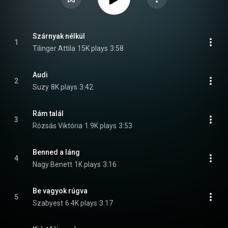
Szárnyak nélkül
1
Tilinger Attila
15K plays
3:58
Audi
2
Suzy
8K plays
3:42
Rám talál
3
Rózsás Viktória
1.9K plays
3:53
Benned a láng
4
Nagy Benett
1K plays
3:16
Be vagyok rúgva
5
Szabyest
6.4K plays
3:17