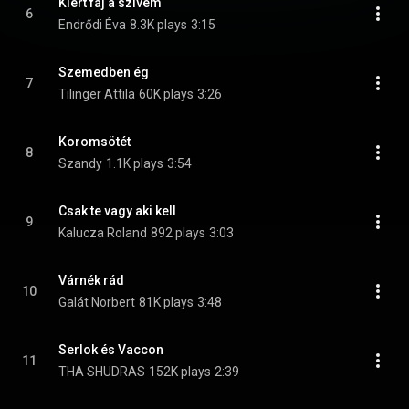
Kiért fáj a szívem
6
Endrődi Éva
8.3K plays
3:15
Szemedben ég
7
Tilinger Attila
60K plays
3:26
Koromsötét
8
Szandy
1.1K plays
3:54
Csak te vagy aki kell
9
Kalucza Roland
892 plays
3:03
Várnék rád
10
Galát Norbert
81K plays
3:48
Serlok és Vaccon
11
THA SHUDRAS
152K plays
2:39