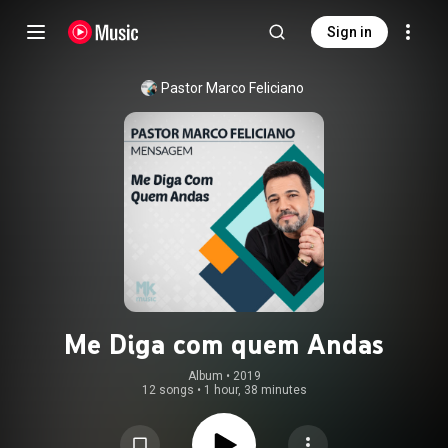
Sign in
Pastor Marco Feliciano
Me Diga com quem Andas
Album
 • 
2019
12 songs
•
1 hour, 38 minutes