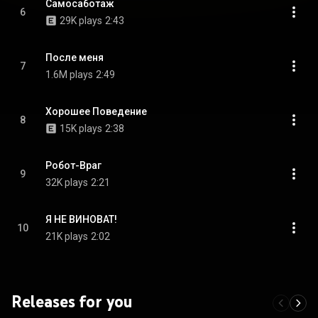
Самосаботаж
6
29K plays
2:43
После меня
7
1.6M plays
2:49
Хорошее Поведение
8
15K plays
2:38
Робот-Враг
9
32K plays
2:21
Я НЕ ВИНОВАТ!
10
21K plays
2:02
Releases for you