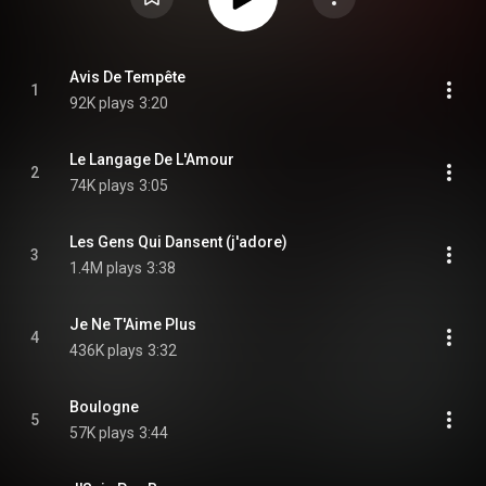
Avis De Tempête
1
92K plays
3:20
Le Langage De L'Amour
2
74K plays
3:05
Les Gens Qui Dansent (j'adore)
3
1.4M plays
3:38
Je Ne T'Aime Plus
4
436K plays
3:32
Boulogne
5
57K plays
3:44