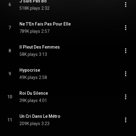
J'Suis Pas Bo
6
518K plays
2:32
Ne T'En Fais Pas Pour Elle
7
789K plays
2:57
Il Pleut Des Femmes
8
58K plays
3:13
Hypocrise
9
49K plays
2:58
Roi Du Silence
10
39K plays
4:01
Un Cri Dans Le Métro
11
209K plays
3:23