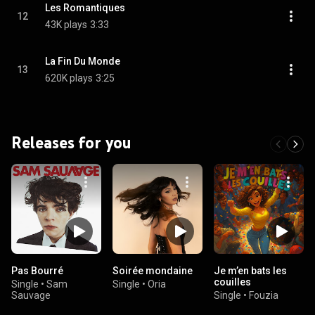
Les Romantiques
12
43K plays
3:33
La Fin Du Monde
13
620K plays
3:25
Releases for you
Pas Bourré
Soirée mondaine
Je m’en bats les
couilles
Single
•
Sam
Single
•
Oria
Sauvage
Single
•
Fouzia