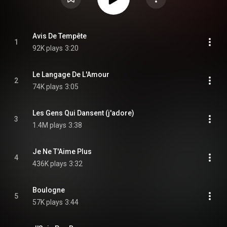
Avis De Tempête
1
92K plays
3:20
Le Langage De L'Amour
2
74K plays
3:05
Les Gens Qui Dansent (j'adore)
3
1.4M plays
3:38
Je Ne T'Aime Plus
4
436K plays
3:32
Boulogne
5
57K plays
3:44