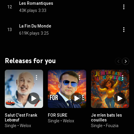
Les Romantiques
12
43K plays
3:33
La Fin Du Monde
13
619K plays
3:25
Releases for you
Salut C'est Frank
FOR SURE
Je m’en bats les
Lebœuf
couilles
Single
•
Welox
Single
•
Welox
Single
•
Fouzia