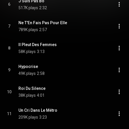
J'Suis Pas Bo
6
517K plays
2:32
Ne T'En Fais Pas Pour Elle
7
789K plays
2:57
Il Pleut Des Femmes
8
58K plays
3:13
Hypocrise
9
49K plays
2:58
Roi Du Silence
10
38K plays
4:01
Un Cri Dans Le Métro
11
209K plays
3:23