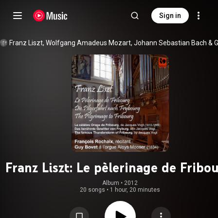
Sign in
Franz Liszt
, 
Wolfgang Amadeus Mozart
, 
Johann Sebastian Bach
 & 
Franz Liszt: Le pèlerinage de Fribou
fantaisie musicale et littéraire
Album
 • 
2012
20 songs
•
1 hour, 20 minutes