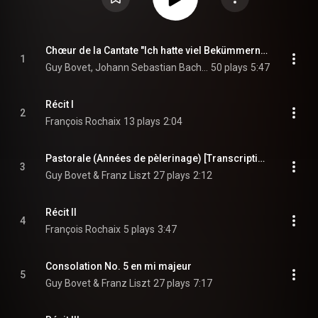
Chœur de la Cantate "Ich hatte viel Bekümmernis"
1
Guy Bovet, Johann Sebastian Bach, & Franz Liszt
50 plays
5:47
Récit I
2
François Rochaix
13 plays
2:04
Pastorale (Années de pèlerinage) [Transcription de Guy Bovet]
3
Guy Bovet & Franz Liszt
27 plays
2:12
Récit II
4
François Rochaix
5 plays
3:47
Consolation No. 5 en mi majeur
5
Guy Bovet & Franz Liszt
27 plays
7:17