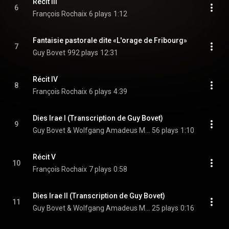
Récit III
6
François Rochaix
6 plays
1:12
Fantaisie pastorale dite «L'orage de Fribourg»
7
Guy Bovet
992 plays
12:31
Récit IV
8
François Rochaix
6 plays
4:39
Dies Irae I (Transcription de Guy Bovet)
9
Guy Bovet & Wolfgang Amadeus Mozart
56 plays
1:10
Récit V
10
François Rochaix
7 plays
0:58
Dies Irae II (Transcription de Guy Bovet)
11
Guy Bovet & Wolfgang Amadeus Mozart
25 plays
0:16