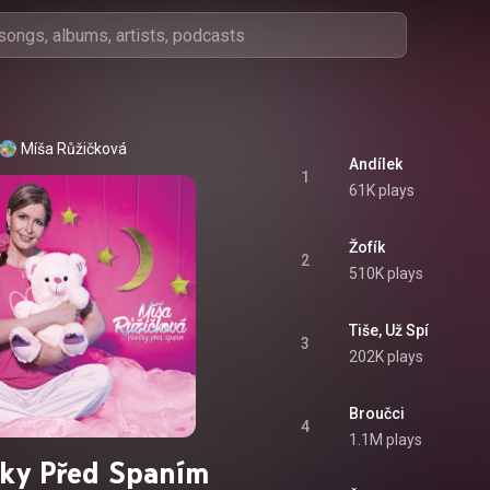
Míša Růžičková
Andílek
1
61K plays
Žofík
2
510K plays
Tiše, Už Spí
3
202K plays
Broučci
4
1.1M plays
čky Před Spaním