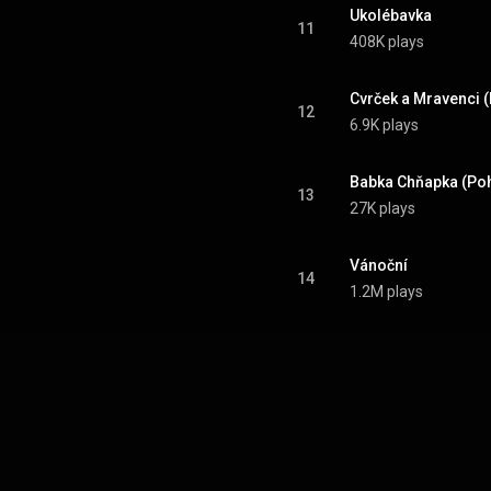
Ukolébavka
11
408K plays
Cvrček a Mravenci 
12
6.9K plays
Babka Chňapka (Po
13
27K plays
Vánoční
14
1.2M plays