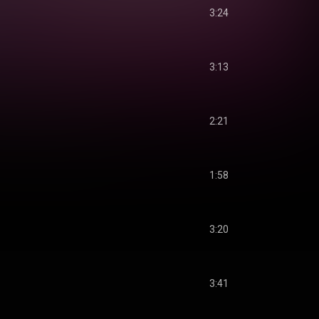
3:24
3:13
2:21
1:58
3:20
3:41