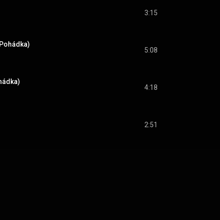
3:15
(Pohádka)
5:08
hádka)
4:18
2:51