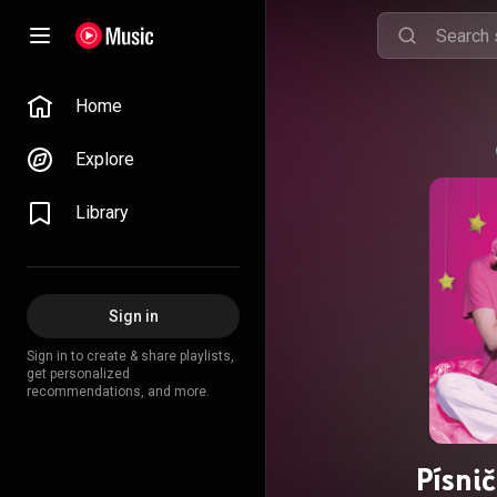
Home
Explore
Library
Sign in
Sign in to create & share playlists,
get personalized
recommendations, and more.
Písni