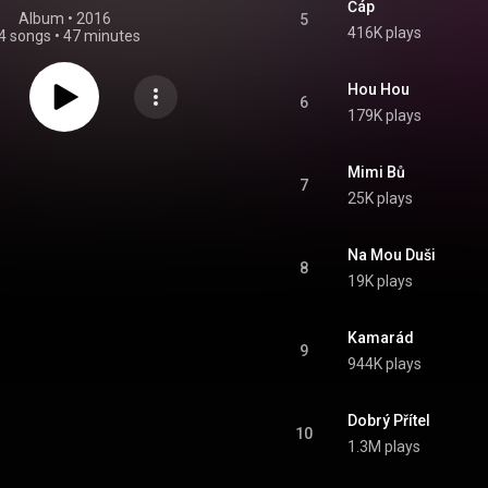
Čáp
Album
 • 
2016
5
416K plays
4 songs
•
47 minutes
Hou Hou
6
179K plays
Mimi Bů
7
25K plays
Na Mou Duši
8
19K plays
Kamarád
9
944K plays
Dobrý Přítel
10
1.3M plays