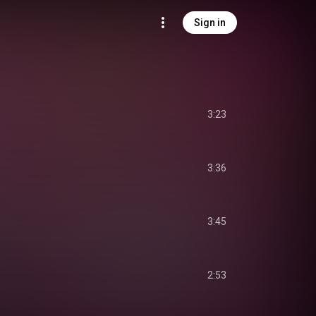
Sign in
3:23
3:36
3:45
2:53