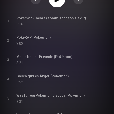
Pokémon-Thema (Komm schnapp sie dir)
1
3:16
PokéRAP (Pokémon)
2
3:02
Meine besten Freunde (Pokémon)
3
3:21
Gleich gibt es Ärger (Pokémon)
4
3:52
Was für ein Pokémon bist du? (Pokémon)
5
3:31