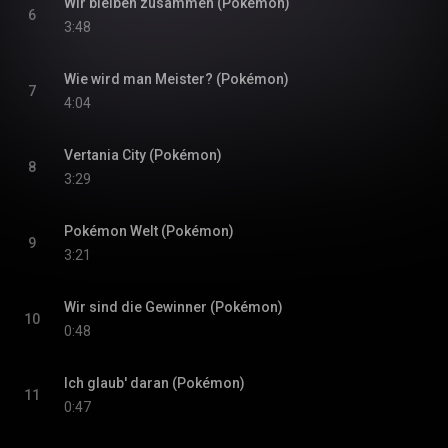
Wir bleiben zusammen (Pokémon)
6
3:48
Wie wird man Meister? (Pokémon)
7
4:04
Vertania City (Pokémon)
8
3:29
Pokémon Welt (Pokémon)
9
3:21
Wir sind die Gewinner (Pokémon)
10
0:48
Ich glaub' daran (Pokémon)
11
0:47