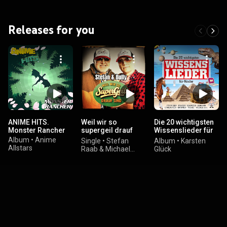
Releases for you
ANIME HITS.
Weil wir so
Die 20 wichtigsten
Monster Rancher
supergeil drauf
Wissenslieder für
sind
Kinder
Album
•
Anime
Single
•
Stefan
Album
•
Karsten
Allstars
Raab & Michael
Glück
"Bully" Herbig