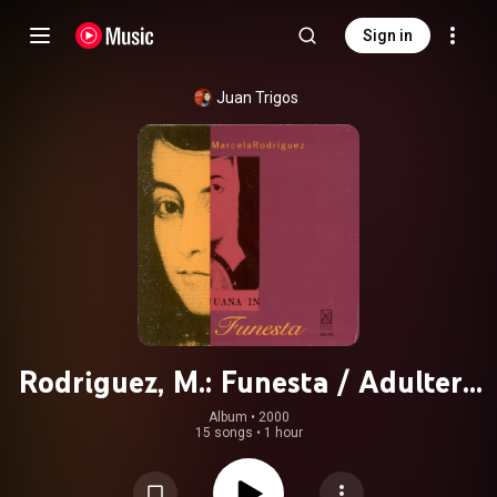
Sign in
Juan Trigos
Rodriguez, M.: Funesta / Adultera
Enemiga / La Fabula De Las
Album
 • 
2000
15 songs
•
1 hour
Regiones