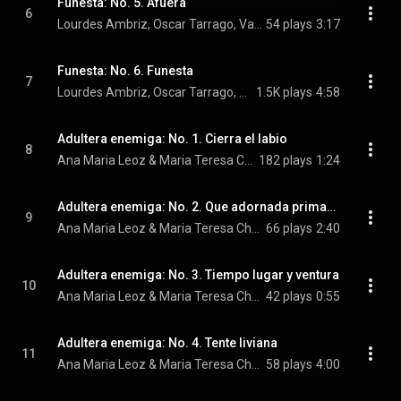
Funesta: No. 5. Afuera
6
Lourdes Ambriz, Oscar Tarrago, Valeria Thierry, and Ricardo Gallardo
54 plays
3:17
Funesta: No. 6. Funesta
7
Lourdes Ambriz, Oscar Tarrago, Valeria Thierry, and Ricardo Gallardo
1.5K plays
4:58
Adultera enemiga: No. 1. Cierra el labio
8
Ana Maria Leoz & Maria Teresa Chenlo
182 plays
1:24
Adultera enemiga: No. 2. Que adornada primavera
9
Ana Maria Leoz & Maria Teresa Chenlo
66 plays
2:40
Adultera enemiga: No. 3. Tiempo lugar y ventura
10
Ana Maria Leoz & Maria Teresa Chenlo
42 plays
0:55
Adultera enemiga: No. 4. Tente liviana
11
Ana Maria Leoz & Maria Teresa Chenlo
58 plays
4:00