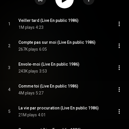
Veiller tard (Live En public 1986)
1
1M plays
4:23
Compte pas sur moi (Live En public 1986)
2
267K plays
6:05
Envole-moi (Live En public 1986)
3
243K plays
3:53
Comme toi (Live En public 1986)
4
4M plays
5:27
La vie par procuration (Live En public 1986)
5
21M plays
4:01