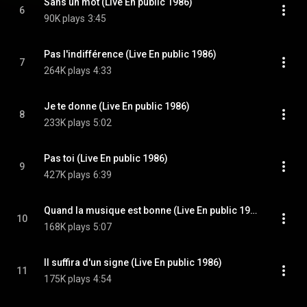
Sans un mot (Live En public 1986)
6
90K plays
3:45
Pas l'indifférence (Live En public 1986)
7
264K plays
4:33
Je te donne (Live En public 1986)
8
233K plays
5:02
Pas toi (Live En public 1986)
9
427K plays
6:39
Quand la musique est bonne (Live En public 1986)
10
168K plays
5:07
Il suffira d'un signe (Live En public 1986)
11
175K plays
4:54