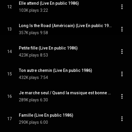
Elle attend (Live En public 1986)
12
103K plays
3:22
Long Is the Road (Américain) (Live En public 1986)
13
357K plays
9:58
Petite fille (Live En public 1986)
14
423K plays
8:53
Ton autre chemin (Live En public 1986)
15
432K plays
7:54
Je marche seul / Quand la musique est bonne / Au bout de mes rêves / Encore un matin (Live En public 1986)
16
289K plays
6:30
Famille (Live En public 1986)
17
290K plays
6:00