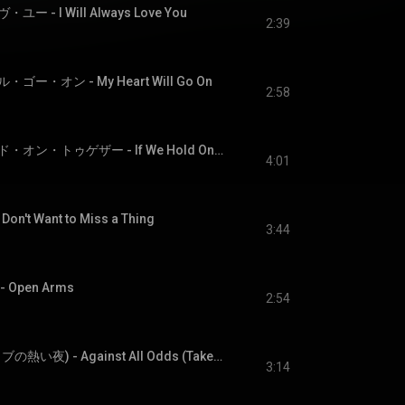
- I Will Always Love You
2:39
・オン - My Heart Will Go On
2:58
イフ・ウィ・ホールド・オン・トゥゲザー - If We Hold On Together
4:01
't Want to Miss a Thing
3:44
Open Arms
2:54
見つめて欲しい(カリブの熱い夜) - Against All Odds (Take a Look at Me Now)
3:14