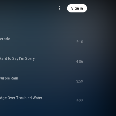
Sign in
erado
2:10
 to Say I'm Sorry
4:06
ple Rain
3:59
e Over Troubled Water
2:22