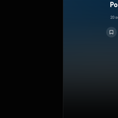
Po
20 s