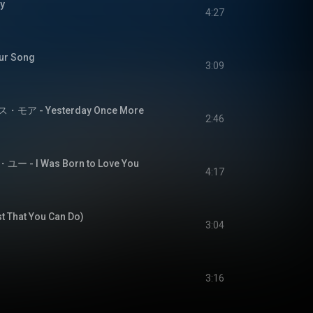
y
4:27
r Song
3:09
 - Yesterday Once More
2:46
 I Was Born to Love You
4:17
t That You Can Do)
3:04
3:16