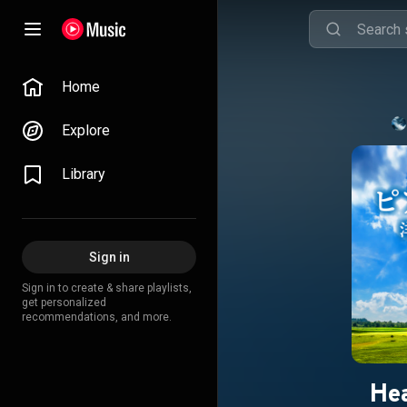
Home
Explore
Library
Sign in
Sign in to create & share playlists,
get personalized
recommendations, and more.
He