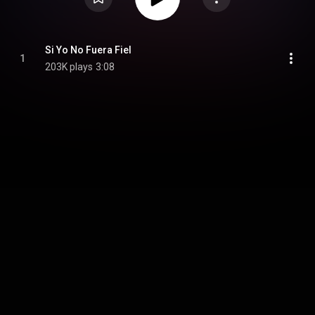
Si Yo No Fuera Fiel
1
203K plays
3:08