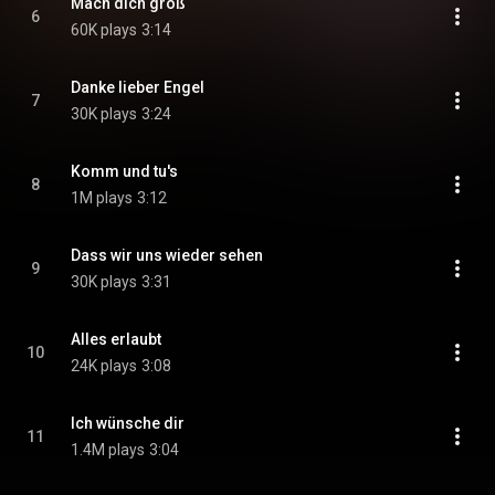
Mach dich groß
6
60K plays
3:14
Danke lieber Engel
7
30K plays
3:24
Komm und tu's
8
1M plays
3:12
Dass wir uns wieder sehen
9
30K plays
3:31
Alles erlaubt
10
24K plays
3:08
Ich wünsche dir
11
1.4M plays
3:04