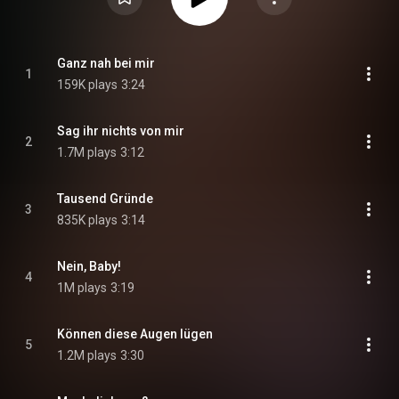
Ganz nah bei mir
1
159K plays
3:24
Sag ihr nichts von mir
2
1.7M plays
3:12
Tausend Gründe
3
835K plays
3:14
Nein, Baby!
4
1M plays
3:19
Können diese Augen lügen
5
1.2M plays
3:30