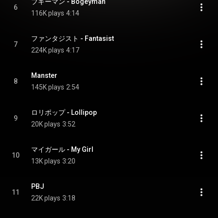
ブギーマン - Bogeyman
6
116K plays
4:14
ファンタジスト - Fantasist
7
224K plays
4:17
Manster
8
145K plays
2:54
ロリポップ - Lollipop
9
20K plays
3:52
マイガール - My Girl
10
13K plays
3:20
PBJ
11
22K plays
3:18