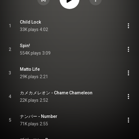
Child Lock
1
33K plays
4:02
Spin!
2
554K plays
3:09
Matto Life
3
29K plays
2:21
カメカメレオン - Chame Chameleon
4
22K plays
2:52
ナンバー - Number
5
71K plays
2:55