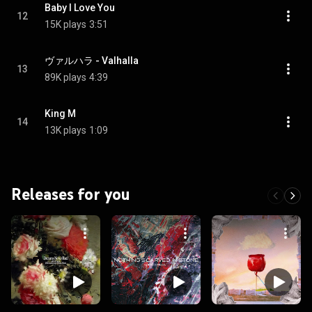
Baby I Love You
12
15K plays
3:51
ヴァルハラ - Valhalla
13
89K plays
4:39
King M
14
13K plays
1:09
Releases for you