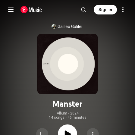
Sign in
Galileo Galilei
Manster
Album
 • 
2024
14 songs
•
46 minutes