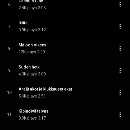
Cassius Clay
6
2.4K plays
3:05
Ikitie
7
3.9K plays
3:12
Mä oon oikees
8
12K plays
2:39
Suden hetki
9
4.3K plays
3:08
Äreät ukot ja kiukkuuset akat
10
5.6K plays
2:51
Kipinöivä taivas
11
9.9K plays
3:17