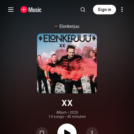
Sign in
Elonkerjuu
XX
Album
 • 
2020
14 songs
•
45 minutes