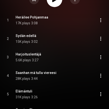
Heräilee Pohjanmaa
1
17K plays
3:08
Sydän edellä
2
15K plays
3:02
Harjoituslentäjä
3
5.6K plays
3:27
Saanhan mä tulla viereesi
4
28K plays
3:44
Elämäntuli
5
31K plays
3:26