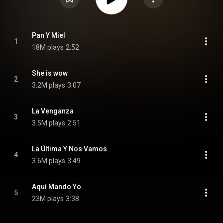
Pan Y Miel
1
18M plays
2:52
She is wow
2
3.2M plays
3:07
La Venganza
3
3.5M plays
2:51
La Última Y Nos Vamos
4
3.6M plays
3:49
Aquí Mando Yo
5
23M plays
3:38