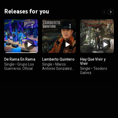
Releases for you
De Rama En Rama
Lamberto Quintero
Hay Que Vivir y
Vivir
Single
•
Grupo Los
Single
•
Marco
Guerreros. Oficial
Antonio Gonzalez
Single
•
Teodoro
Venegas
Galvez