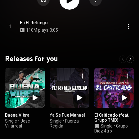
En El Refuego
1
110M plays
3:05
Releases for you
Buena Vibra
Ya Se Fue Manuel
El Criticado (feat.
Grupo TMB)
Single
•
Jose
Single
•
Fuerza
Villarreal
Regida
Single
•
Grupo
Diez 4tro