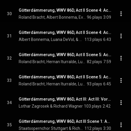
Götterdämmerung, WWV 86D, Act II Scene 4: Act II Scene 4: Achtest du so der eignen Ehre? (Siegfried, Brunnhilde, Chorus, Gunther, Gutrune, Hagen)
30
Roland Bracht, Albert Bonnema, Eva-Maria Westbroek, Luana DeVol, Hernan Iturralde, and Richard Wagner
96 plays
3:09
Götterdämmerung, WWV 86D, Act II Scene 4: Act II Scene 4: Helle Wehr! Heilige Waffe! (Siegfried, Brunnhilde, Chorus)
31
Albert Bonnema, Luana DeVol, & Richard Wagner
113 plays
6:43
Götterdämmerung, WWV 86D, Act II Scene 5: Act II Scene 5: Welches Unholds List liegt hier verhohlen? (Brunnhilde, Hagen, Gunther)
32
Roland Bracht, Hernan Iturralde, Luana DeVol, and Richard Wagner
82 plays
7:59
Götterdämmerung, WWV 86D, Act II Scene 5: Act II Scene 5: Dir hilft kein Hirn (Hagen, Gunther, Brunnhilde)
33
Roland Bracht, Hernan Iturralde, Luana DeVol, and Richard Wagner
93 plays
6:45
Götterdämmerung, WWV 86D, Act III: Act III: Vorspiel
34
Lothar Zagrosek & Richard Wagner
103 plays
2:42
Götterdämmerung, WWV 86D, Act III Scene 1: Act III Scene 1: Frau Sonne sendet lichte Strahlen (Rhinemaidens)
35
Staatsopernchor Stuttgart & Richard Wagner
112 plays
3:30