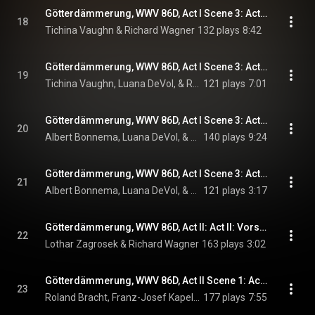
Götterdämmerung, WWV 86D, Act I Scene 3: Act I Scene 3: Seit er von dir geschieden (Waltraute)
18
Tichina Vaughn & Richard Wagner
132 plays
8:42
Götterdämmerung, WWV 86D, Act I Scene 3: Act I Scene 3: Da sann ich nach: von seiner Seite (Waltraute, Brunnhilde)
19
Tichina Vaughn, Luana DeVol, & Richard Wagner
121 plays
7:01
Götterdämmerung, WWV 86D, Act I Scene 3: Act I Scene 3: Blitzend Gewolk (Brunnhilde, Siegfried)
20
Albert Bonnema, Luana DeVol, & Richard Wagner
140 plays
9:24
Götterdämmerung, WWV 86D, Act I Scene 3: Act I Scene 3: Jetzt bist du mein (Siegfried, Brunnhilde)
21
Albert Bonnema, Luana DeVol, & Richard Wagner
121 plays
3:17
Götterdämmerung, WWV 86D, Act II: Act II: Vorspiel
22
Lothar Zagrosek & Richard Wagner
163 plays
3:02
Götterdämmerung, WWV 86D, Act II Scene 1: Act II Scene 1: Schlafst du, Hagen, mein Sohn? (Alberich, Hagen)
23
Roland Bracht, Franz-Josef Kapellmann, & Richard Wagner
177 plays
7:55