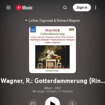
Sign in
Lothar Zagrosek
 & 
Richard Wagner
Wagner, R.: Gotterdammerung (Ring
Cycle 4)
Album
 • 
2007
48 songs
•
4 hours, 17 minutes