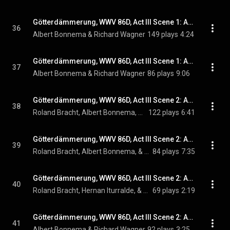
Götterdämmerung, WWV 86D, Act III Scene 1: Act III Scene 1: Ich hore sein Horn (Rhinemaidens, Siegfried)
36
Albert Bonnema & Richard Wagner
149 plays
4:24
Götterdämmerung, WWV 86D, Act III Scene 1: Act III Scene 1: Was leid' ich doch das karge Lob? (Siegfried, Rhinemaidens)
37
Albert Bonnema & Richard Wagner
86 plays
9:06
Götterdämmerung, WWV 86D, Act III Scene 2: Act III Scene 2: Hoiho! (Hagen, Male Chorus, Siegfried, Gunther)
38
Roland Bracht, Albert Bonnema, Hernan Iturralde, and Richard Wagner
122 plays
6:41
Götterdämmerung, WWV 86D, Act III Scene 2: Act III Scene 2: Mime hiess ein murrischer Zwerg (Siegfried, Hagen, Vassals)
39
Roland Bracht, Albert Bonnema, & Richard Wagner
84 plays
7:35
Götterdämmerung, WWV 86D, Act III Scene 2: Act III Scene 2: Was hor' ich! (Gunther, Hagen, Vassals)
40
Roland Bracht, Hernan Iturralde, & Richard Wagner
69 plays
2:19
Götterdämmerung, WWV 86D, Act III Scene 2: Act III Scene 2: Brunnhilde! Heilige Braut! (Siegfried)
41
Albert Bonnema & Richard Wagner
92 plays
3:25