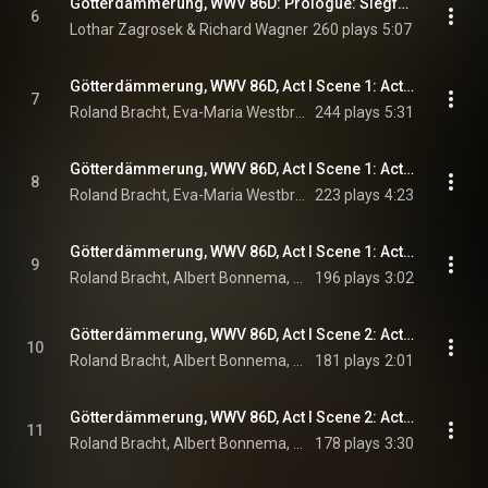
Götterdämmerung, WWV 86D: Prologue: Siegfrieds Rheinfahrt (Siegfried's Rhine Journey)
6
Lothar Zagrosek & Richard Wagner
260 plays
5:07
Götterdämmerung, WWV 86D, Act I Scene 1: Act I Scene 1: Nun hor', Hagen, sage mir, Held (Gunther, Hagen, Gutrune)
7
Roland Bracht, Eva-Maria Westbroek, Hernan Iturralde, and Richard Wagner
244 plays
5:31
Götterdämmerung, WWV 86D, Act I Scene 1: Act I Scene 1: Wie weckst du Zweifel und Zwist! (Gunther, Hagen, Gutrune)
8
Roland Bracht, Eva-Maria Westbroek, Hernan Iturralde, and Richard Wagner
223 plays
4:23
Götterdämmerung, WWV 86D, Act I Scene 1: Act I Scene 1: Vom Rhein ertont das Horn (Gunther, Hagen, Siegfried)
9
Roland Bracht, Albert Bonnema, Hernan Iturralde, and Richard Wagner
196 plays
3:02
Götterdämmerung, WWV 86D, Act I Scene 2: Act I Scene 2: Wer ist Gibichs Sohn? (Siegfried, Gunther, Hagen)
10
Roland Bracht, Albert Bonnema, Hernan Iturralde, and Richard Wagner
181 plays
2:01
Götterdämmerung, WWV 86D, Act I Scene 2: Act I Scene 2: Begrusse froh, o Held (Gunther, Siegfried, Hagen)
11
Roland Bracht, Albert Bonnema, Hernan Iturralde, and Richard Wagner
178 plays
3:30