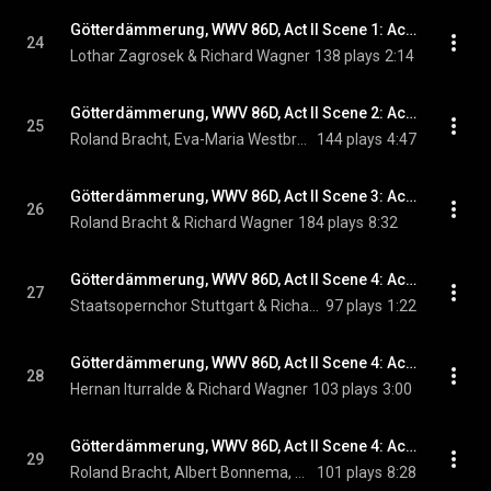
Götterdämmerung, WWV 86D, Act II Scene 1: Act II Scene 1: Orchesterzwischenspiel (Entr'acte)
24
Lothar Zagrosek & Richard Wagner
138 plays
2:14
Götterdämmerung, WWV 86D, Act II Scene 2: Act II Scene 2: Hoiho, Hagen! Muder Mann! (Siegfried, Hagen, Gutrune)
25
Roland Bracht, Eva-Maria Westbroek, Albert Bonnema, and Richard Wagner
144 plays
4:47
Götterdämmerung, WWV 86D, Act II Scene 3: Act II Scene 3: Hoiho! Hoihohoho! (Hagen, Vassals)
26
Roland Bracht & Richard Wagner
184 plays
8:32
Götterdämmerung, WWV 86D, Act II Scene 4: Act II Scene 4: Heil dir, Gunther! (Vassals)
27
Staatsopernchor Stuttgart & Richard Wagner
97 plays
1:22
Götterdämmerung, WWV 86D, Act II Scene 4: Act II Scene 4: Brunnhild', die hehrste Frau (Gunther, Vassals)
28
Hernan Iturralde & Richard Wagner
103 plays
3:00
Götterdämmerung, WWV 86D, Act II Scene 4: Act II Scene 4: Was ist ihr? Ist sie entruckt? (Chorus, Siegfried, Brunnhilde, Hagen, Gunther, Gutrune)
29
Roland Bracht, Albert Bonnema, Eva-Maria Westbroek, Luana DeVol, Hernan Iturralde, and Richard Wagner
101 plays
8:28