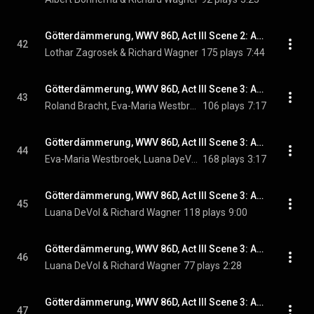
Götterdämmerung, WWV 86D, Act III Scene 2: Act III Scene 2: Siegfrieds Trauermarsch (Siegfried's Funeral March)
42
Lothar Zagrosek & Richard Wagner
175 plays
7:44
Götterdämmerung, WWV 86D, Act III Scene 3: Act III Scene 3: War das sein Horn? (Gutrune, Hagen, Gunther)
43
Roland Bracht, Eva-Maria Westbroek, Hernan Iturralde, and Richard Wagner
106 plays
7:17
Götterdämmerung, WWV 86D, Act III Scene 3: Act III Scene 3: Schweigt eures Jammers (Brunnhilde, Gutrune)
44
Eva-Maria Westbroek, Luana DeVol, & Richard Wagner
168 plays
3:17
Götterdämmerung, WWV 86D, Act III Scene 3: Act III Scene 3: Starke Scheite schichtet mir dort (Brunnhilde)
45
Luana DeVol & Richard Wagner
118 plays
9:00
Götterdämmerung, WWV 86D, Act III Scene 3: Act III Scene 3: Mein Erbe nun nehm' ich zu eigen (Brunnhilde)
46
Luana DeVol & Richard Wagner
77 plays
2:28
Götterdämmerung, WWV 86D, Act III Scene 3: Act III Scene 3: Fliegt heim, ihr Raben! (Brunnhilde)
47