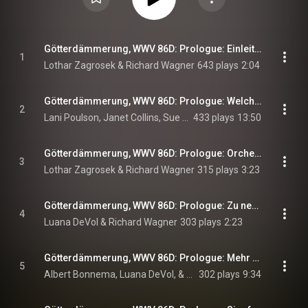
Götterdämmerung, WWV 86D: Prologue: Einleitung
1
Lothar Zagrosek & Richard Wagner
643 plays
2:04
Götterdämmerung, WWV 86D: Prologue: Welch Licht leuchtet dort? (The Norns)
2
Lani Poulson, Janet Collins, Sue Patchell, and Richard Wagner
433 plays
13:50
Götterdämmerung, WWV 86D: Prologue: Orchesterzwischenspiel, "Tagesgrauen" (Dawn)
3
Lothar Zagrosek & Richard Wagner
315 plays
3:23
Götterdämmerung, WWV 86D: Prologue: Zu neuen Taten, teurer Helde (Brunnhilde)
4
Luana DeVol & Richard Wagner
303 plays
2:23
Götterdämmerung, WWV 86D: Prologue: Mehr gabst du, Wunderfrau (Siegfried, Brunnhilde)
5
Albert Bonnema, Luana DeVol, & Richard Wagner
302 plays
9:34