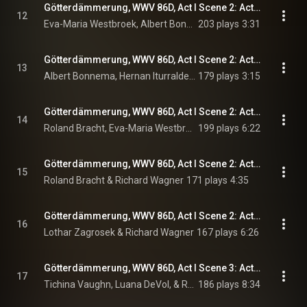
Götterdämmerung, WWV 86D, Act I Scene 2: Act I Scene 2: Willkommen, Gast, in Gibichs Haus! (Gutrune, Siegfried, Gunther)
12
Eva-Maria Westbroek, Albert Bonnema, Hernan Iturralde, and Richard Wagner
203 plays
3:31
Götterdämmerung, WWV 86D, Act I Scene 2: Act I Scene 2: Hast du, Gunther, ein Weib? (Siegfried, Gunther)
13
Albert Bonnema, Hernan Iturralde, & Richard Wagner
179 plays
3:15
Götterdämmerung, WWV 86D, Act I Scene 2: Act I Scene 2: Blut-Bruderschaft schwore ein Eid! (Siegfried, Gunther, Hagen, Gutrune)
14
Roland Bracht, Eva-Maria Westbroek, Albert Bonnema, Hernan Iturralde, and Richard Wagner
199 plays
6:22
Götterdämmerung, WWV 86D, Act I Scene 2: Act I Scene 2: Hier sitz' ich zur Wacht, wahre den Hof (Hagen)
15
Roland Bracht & Richard Wagner
171 plays
4:35
Götterdämmerung, WWV 86D, Act I Scene 2: Act I Scene 2: Orchesterzwischenspiel (Entr'acte)
16
Lothar Zagrosek & Richard Wagner
167 plays
6:26
Götterdämmerung, WWV 86D, Act I Scene 3: Act I Scene 3: Altgewohntes Gerausch (Brunnhilde, Waltraute)
17
Tichina Vaughn, Luana DeVol, & Richard Wagner
186 plays
8:34