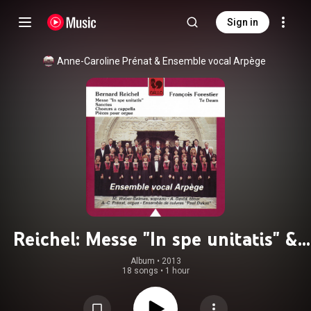
Sign in
Anne-Caroline Prénat
 & 
Ensemble vocal Arpège
Reichel: Messe "In spe unitatis" &
Forestier: Te Deum
Album
 • 
2013
18 songs
•
1 hour