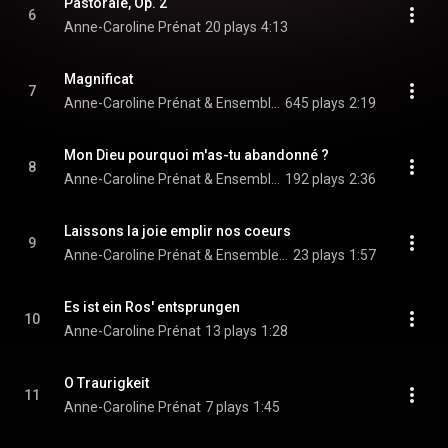
Pastorale, Op. 2
6
Anne-Caroline Prénat
20 plays
4:13
Magnificat
7
Anne-Caroline Prénat & Ensemble vocal Arpège
645 plays
2:19
Mon Dieu pourquoi m'as-tu abandonné ?
8
Anne-Caroline Prénat & Ensemble vocal Arpège
192 plays
2:36
Laissons la joie emplir nos coeurs
9
Anne-Caroline Prénat & Ensemble vocal Arpège
23 plays
1:57
Es ist ein Ros' entsprungen
10
Anne-Caroline Prénat
13 plays
1:28
O Traurigkeit
11
Anne-Caroline Prénat
7 plays
1:45