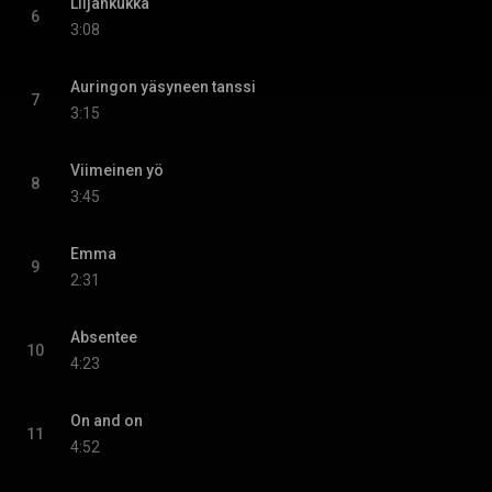
Liljankukka
6
3:08
Auringon yäsyneen tanssi
7
3:15
Viimeinen yö
8
3:45
Emma
9
2:31
Absentee
10
4:23
On and on
11
4:52