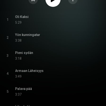
Oli Kaksi
1
5:29
Yön kunningatar
2
3:38
Pieni sydän
3
3:18
Armaan Läheisyys
4
3:49
Palava pää
5
3:37